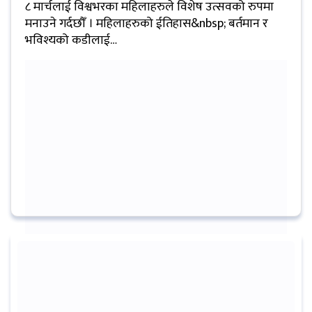
८ मार्चलाई विश्वभरका महिलाहरुले विशेष उत्सवको रुपमा
मनाउने गर्दछौँ । महिलाहरुको ईतिहास&nbsp; बर्तमान र
मनोरन्जन
भविश्यको कडीलाई…
प्रबास
देश
स्वास्थ्य
जापान
English