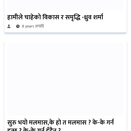
हामीले चाहेको विकास र समृद्धि -ध्रुव शर्मा
8 years अगाडि
सुरु भयो मलमास,के हो त मलमास ? के-के गर्न
हुन्छ ? के-के गर्न हुँदैन ?