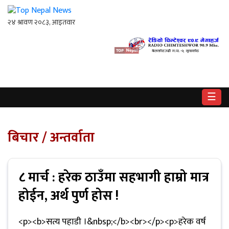
गृहपृष्ठ
राष्ट्रिय
☰
राजनीति
अर्थ
बिचार / अन्तर्वाता
खेलकुद
८ मार्च : हरेक ठाउँमा सहभागी हाम्रो मात्र
विश्व
होईन, अर्थ पुर्ण होस !
बिचार
/
<p><b>सत्य पहाडी ।&nbsp;</b><br></p><p>हरेक वर्ष
अन्तर्वाता