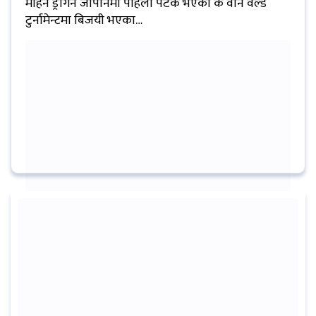
मोहन ड्रागन जापानमा पहिलो पटक भएको के वान वल्ड
प्रबास
टुर्नामेन्टमा बिजयी भएका…
देश
स्वास्थ्य
जापान
English