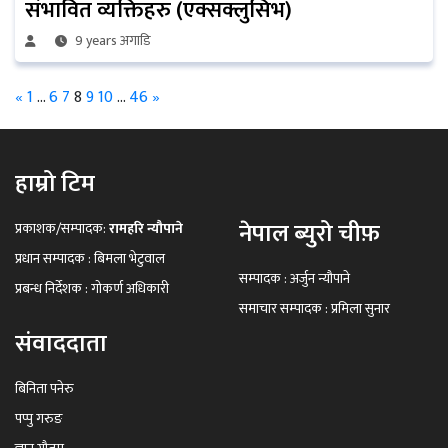
संभावित व्यक्तिहरु (एक्सक्लुसिभ)
9 years अगाडि
«
1
…
6
7
8
9
10
…
46
»
हाम्रो टिम
नेपाल ब्युरो चीफ़
प्रकाशक/सम्पादक:
रामहरि न्यौपाने
प्रधान सम्पादक : बिमला भेटुवाल
सम्पादक : अर्जुन न्यौपाने
प्रबन्ध निर्देशक : गोकर्ण अधिकारी
समाचार सम्पादक : प्रमिला सुनार
संवाददाता
बिनिता पनेरु
पप्पु गरुङ