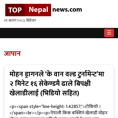
गृहपृष्ठ
राष्ट्रिय
☰
राजनीति
अर्थ
जापान
खेलकुद
मोहन ड्रागनले ‘के वान वल्ड टुर्नामेन्ट’मा
विश्व
२ मिनेट १६ सेकेण्डमै ढाले बिपक्षी
बिचार
खेलाडीलाई (भिडियो सहित)
/
अन्तर्वाता
<p><span style="line-height: 1.42857;">टोकियो ।
मनोरन्जन
</span><br></p><p>नेपाली किक बक्सिगं खेलाडी मोहन