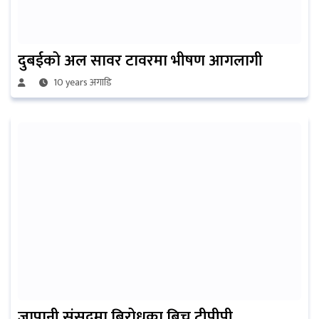
दुबईको अल सावर टावरमा भीषण आगलागी
10 years अगाडि
जापानी संसदमा बिरोधका बिच टीपीपी