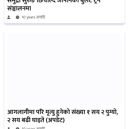
समुद्री सुरुङ छिचोल्दै जापानको बुलेट ट्रेन
संञ्चालनमा
10 years अगाडि
आगलागीमा परि मृत्यु हुनेको संख्या १ सय २ पुग्यो,
२ सय बढी घाइते (अपडेट)
10 years अगाडि