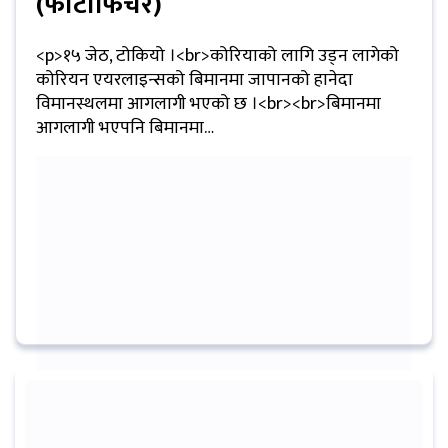
(फोटोफिचर)
प्रबास
<p>१५ जेठ, टोकियो ।<br>कोरियाको लागि उड्न लागेको
देश
कोरियन एयरलाइन्सको बिमानमा जापानको हानेदा
विमानस्थलमा आगलागी भएको छ ।<br><br>बिमानमा
स्वास्थ्य
आगलागी भएपनि बिमानमा…
जापान
English