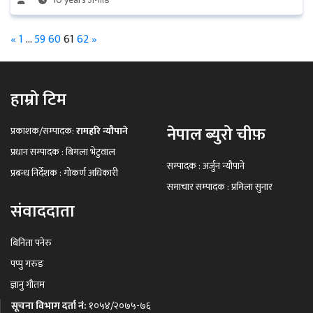
«
1
…
59
60
61
62
»
हाम्रो टिम
नेपाल ब्युरो चीफ़
प्रकाशक/सम्पादक:
रामहरि न्यौपाने
प्रधान सम्पादक : बिमला भेटुवाल
सम्पादक : अर्जुन न्यौपाने
प्रबन्ध निर्देशक : गोकर्ण अधिकारी
समाचार सम्पादक : प्रमिला सुनार
संवाददाता
बिनिता पनेरु
पप्पु गरुङ
ज्ञानु गौतम
सूचना विभाग दर्ता नं:
१०५४/२०७५-७६