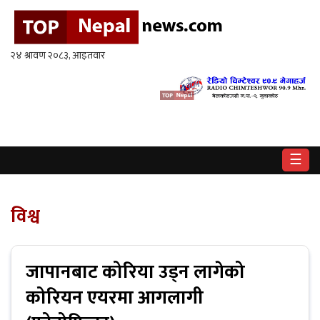
गृहपृष्ठ
राष्ट्रिय
राजनीति
अर्थ
☰
खेलकुद
विश्व
विश्व
बिचार
/
अन्तर्वाता
जापानबाट कोरिया उड्न लागेको
कोरियन एयरमा आगलागी
मनोरन्जन