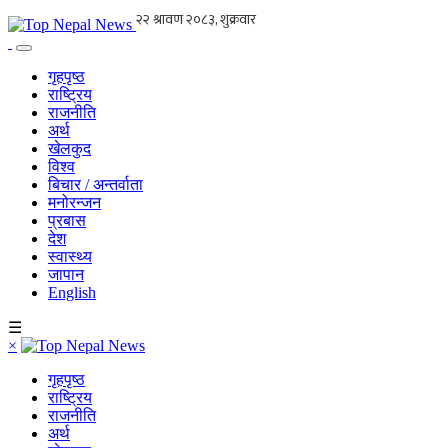
गृहपृष्ठ
राष्ट्रिय
राजनीति
अर्थ
खेलकुद
विश्व
बिचार / अन्तर्वाता
मनोरन्जन
प्रबास
देश
स्वास्थ्य
जापान
English
☰
×
गृहपृष्ठ
राष्ट्रिय
राजनीति
अर्थ