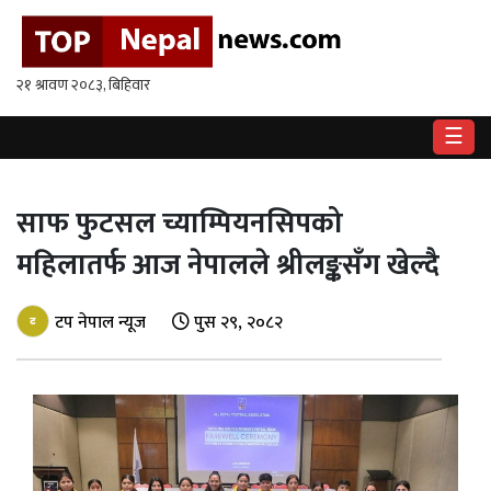
गृहपृष्ठ
राष्ट्रिय
☰
राजनीति
अर्थ
साफ फुटसल च्याम्पियनसिपको
महिलातर्फ आज नेपालले श्रीलङ्कसँग खेल्दै
खेलकुद
विश्व
टप नेपाल न्यूज
पुस २९, २०८२
बिचार
/
अन्तर्वाता
मनोरन्जन