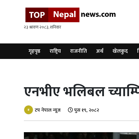
गृहपृष्ठ
राष्ट्रिय
राजनीति
गृहपृष्ठ
राष्ट्रिय
राजनीति
अर्थ
खेलकुद
व
अर्थ
खेलकुद
एनभीए भलिबल च्याम्प
विश्व
बिचार
/
टप नेपाल न्यूज
पुस १९, २०८२
अन्तर्वाता
मनोरन्जन