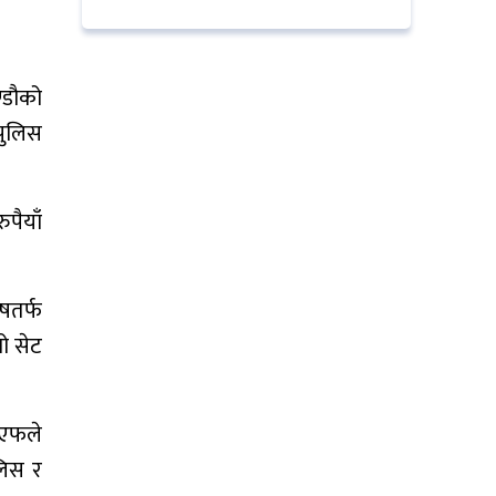
्डौको
पुलिस
ुपैयाँ
ुषतर्फ
रो सेट
पीएफले
ुलिस र