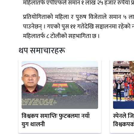
महिलातर्फ एपीएफले समान १ लाख २५ हजार रुपैयाँ प्रा
प्रतियोगिताको महिला र पुरुष विजेताले समान ५ ल
पाउनेछन् । गएको पुस ११ गतेदेखि सञ्चालनमा रहेको 
महिलातर्फ ८ टोलीको सहभागिता छ ।
थप समाचारहरू
विश्वकप समाप्तिः फुटबलमा नयाँ
स्पेनले जि
युग थालनी
विश्वकपक