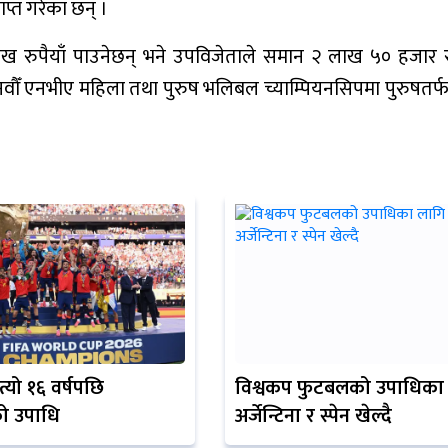
प्त गरेका छन् ।
ाख रुपैयाँ पाउनेछन् भने उपविजेताले समान २ लाख ५० हजार रु
नवौँ एनभीए महिला तथा पुरुष भलिबल च्याम्पियनसिपमा पुरुषतर्फ
त्यो १६ वर्षपछि
विश्वकप फुटबलको उपाधिका
ो उपाधि
अर्जेन्टिना र स्पेन खेल्दै