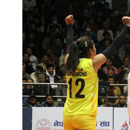
प्रबास
देश
स्वास्थ्य
जापान
English