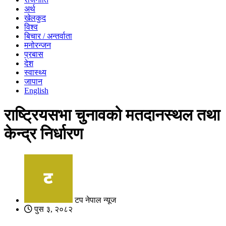
अर्थ
खेलकुद
विश्व
बिचार / अन्तर्वाता
मनोरन्जन
प्रबास
देश
स्वास्थ्य
जापान
English
राष्ट्रियसभा चुनावको मतदानस्थल तथा
केन्द्र निर्धारण
टप नेपाल न्यूज
पुस ३, २०८२