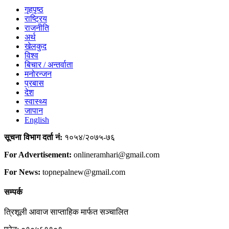
गृहपृष्ठ
राष्ट्रिय
राजनीति
अर्थ
खेलकुद
विश्व
बिचार / अन्तर्वाता
मनोरन्जन
प्रबास
देश
स्वास्थ्य
जापान
English
सूचना विभाग दर्ता नं:
१०५४/२०७५-७६
For Advertisement:
onlineramhari@gmail.com
For News:
topnepalnew@gmail.com
सम्पर्क
त्रिशूली आवाज साप्ताहिक मार्फत सञ्चालित