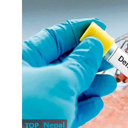
प्रबास
देश
स्वास्थ्य
जापान
English