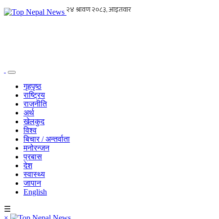
गृहपृष्ठ
राष्ट्रिय
राजनीति
अर्थ
खेलकुद
विश्व
बिचार / अन्तर्वाता
मनोरन्जन
प्रबास
देश
स्वास्थ्य
जापान
English
☰
×