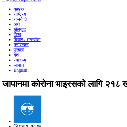
गृहपृष्ठ
राष्ट्रिय
राजनीति
अर्थ
खेलकुद
विश्व
बिचार / अन्तर्वाता
मनोरन्जन
प्रबास
देश
स्वास्थ्य
जापान
English
जापानमा कोरोना भाइरसको लागि २१८ खर्
पुस १, २०७७