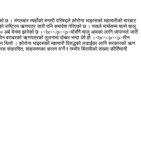
छ । मंगलबार त्यहाँको मन्त्री परिषद्ले कोरोना भाइरसको महामारीको मारबाट
ो राष्ट्रिय ऋणपत्र जारी पनि समावेश गरिएको छ । यसले मार्चसम्म चल्ने चालु
 ३० अर्ब येनमा झारेको छ ।<br></p><p>योसँगै चालु आवका लागि जापानले जारी
ब येन बराबरको ऋणपत्रको तुलनामा दोब्बर भन्दा धेरै हो ।<br></p><p>तीन
ब येन थियो । कोरोना भाइरसको महामारी विरुद्धको लडाईका लागि सरकारको ऋण
 संक्रमित, संक्रमणका कारण म'र्ने र गम्भीर बिरामीको संख्या कीर्तिमानी