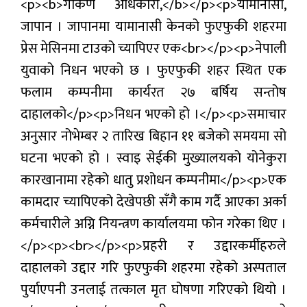
<p><b>गोकर्ण अधिकारी,</b></p><p>यामानासी,
प्रबास
जापान । जापानमा यामानासी केनको फुएफुकी शहरमा
देश
प्रेस मेसिनमा टाउको च्यापिएर एक<br></p><p>नेपाली
युवाको निधन भएको छ । फुएफुकी शहर स्थित एक
स्वास्थ्य
फलाम कम्पनीमा कार्यरत २७ बर्षिय सन्तोष
जापान
दाहालको</p><p>निधन भएको हो ।</p><p>समाचार
अनुसार नोभेम्बर २ तारिख बिहान ११ बजेको समयमा सो
English
घटना भएको हो । स्वाइ सेईकी मुख्यालयको योनेकुरा
कारखानामा रहेको धातु प्रशोधन कम्पनीमा</p><p>एक
कामदार च्यापिएको देखेपछी सँगै काम गर्दै आएका अर्का
कर्मचारीले अग्नि नियन्त्रण कार्यालयमा फोन गरेका थिए ।
</p><p><br></p><p>प्रहरी र उद्दारकर्मीहरुले
दाहालको उद्दार गरि फुएफुकी शहरमा रहेको अस्पताल
पुर्याएपनी उनलाई तत्काल मृत घोषणा गरिएको थियो ।