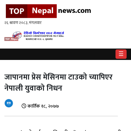
गृहपृष्ठ
राष्ट्रिय
राजनीति
☰
अर्थ
खेलकुद
जापानमा प्रेस मेसिनमा टाउको च्यापिएर
विश्व
नेपाली युवाको निधन
बिचार
/
कार्तिक १८, २०७७
अन्तर्वाता
मनोरन्जन