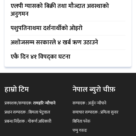
एलपी ग्यासको बिक्री तथा मौज्दात अवस्थाको
अनुगमन
पशुपतिनाथमा दर्शनार्थीको ओइरो
अशोजसम्म सरकारले ४ खर्ब ऋण उठाउने
एकै दिन ४१ विपद्का घटना
हाम्रो टिम
नेपाल ब्युरो चीफ़
प्रकाशक/सम्पादक:
रामहरि न्यौपाने
सम्पादक : अर्जुन न्यौपाने
प्रधान सम्पादक : बिमला भेटुवाल
समाचार सम्पादक : प्रमिला सुनार
प्रबन्ध निर्देशक : गोकर्ण अधिकारी
बिनिता पनेरु
पप्पु गरुङ