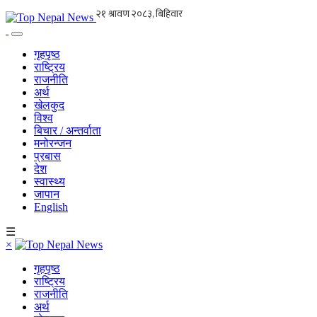
गृहपृष्ठ
राष्ट्रिय
राजनीति
अर्थ
खेलकुद
विश्व
बिचार / अन्तर्वाता
मनोरन्जन
प्रबास
देश
स्वास्थ्य
जापान
English
☰
×
गृहपृष्ठ
राष्ट्रिय
राजनीति
अर्थ