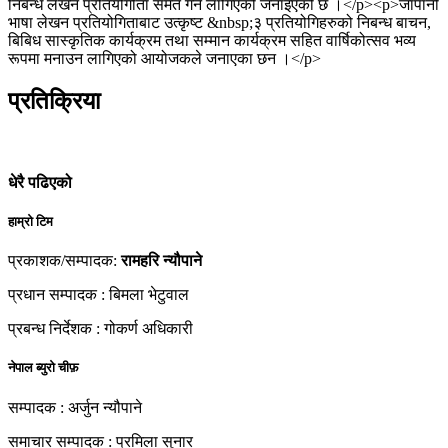
निबन्ध लेखन प्रतियोगीता समेत गर्न लागिएको जनाइएको छ ।</p><p>जापानी
भाषा लेखन प्रतियोगिताबाट उत्कृष्ट &nbsp;३ प्रतियोगिहरुको निबन्ध बाचन,
बिबिध सास्कृतिक कार्यक्रम तथा सम्मान कार्यक्रम सहित वार्षिकोत्सव भव्य
रूपमा मनाउन लागिएको आयोजकले जनाएका छन ।</p>
प्रतिक्रिया
धेरै पढिएको
हाम्रो टिम
प्रकाशक/सम्पादक:
रामहरि न्यौपाने
प्रधान सम्पादक : बिमला भेटुवाल
प्रबन्ध निर्देशक : गोकर्ण अधिकारी
नेपाल ब्युरो चीफ़
सम्पादक : अर्जुन न्यौपाने
समाचार सम्पादक : प्रमिला सुनार