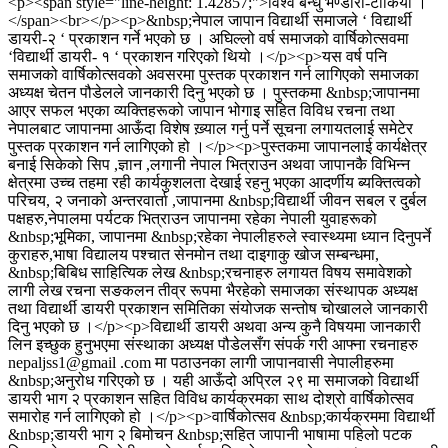
<p><span style="line-height: 1.42857;">विश्व बन्धु भण्डारी-टोकियो ।
</span><br></p><p>&nbsp;नेपाल जापान विद्यार्थी समाजले ‘ विद्यार्थी
डायरी-२ ‘ प्रकाशन गर्ने भएको छ । अघिल्लो वर्ष समाजको वार्षिकोत्सवमा
‘विद्यार्थी डायरी- १ ‘ प्रकाशन गरिएको थियो ।</p><p>यस वर्ष पनि
समाजको वार्षिकोत्सवको अवसरमा पुस्तक प्रकाशन गर्न लागिएको समाजका
अध्यक्ष चेतन पौडेलले जानकारी दिनु भएको छ । पुस्तकमा &nbsp;जापानमा
आएर सफल भएका व्यक्तिहरूको जापान भोगाइ सहित विविध रचना तथा
नेपालबाट जापानमा आऊँदा विशेष ख़्याल गर्नु पर्ने सूचना लगायतलाई समेटेर
पुस्तक प्रकाशन गर्न लागिएको हो ।</p><p>पुस्तकमा जापानलाई कार्यक्षेत्र
बनाई सिकेको सिप ,ज्ञान ,लगानी नेपाल भित्राउन अथवा जापानकै विभिन्न
क्षेत्रमा उच्च तहमा रही कार्यकुशलता देखाई रहनु भएका आदर्णीय ब्यक्तित्वको
परिचय, २ जनाको अन्तरवार्ता ,जापानमा &nbsp;विद्यार्थी जीवन सबल र दुर्बल
पक्षहरु,नेपालमा पर्यटक भित्राउन जापानमा रहेका नेपाली युवाहरूको
&nbsp;भूमिका, जापानमा &nbsp;रहेका नेपालीहरुले स्वास्थ्यमा ध्यान दिनुपर्ने
कुराहरु,भाषा विद्यालय पश्चात सेनमोन तथा दाइगाकु खोज सम्बन्धमा,
&nbsp;बिबिध साहित्यिक लेख &nbsp;रचनाहरु लगायत विषय समावेशको
लागी लेख रचना सङकलन तीव्र रूपमा भैरहेको समाजका संस्थापक अध्यक्ष
तथा विद्यार्थी डायरी प्रकाशन समितिका संयोजक सन्तोष चोखालले जानकारी
दिनु भएको छ ।</p><p>विद्यार्थी डायरी अथवा अन्य कुनै विषयमा जानकारी
लिन इच्छुक हुनुभएमा संस्थाका अध्यक्ष पौडेलसँग संपर्क गरी आफ्ना रचनाहरु
nepaljss1@gmail .com मा पठाउनका लागी जापानवासी नेपालीहरुमा
&nbsp;अनुरोध गरिएको छ । यही आऊँदो अप्रिल २९ मा समाजको विद्यार्थी
डायरी भाग २ प्रकाशन सहित विविध कार्यक्रमका साथ दोश्रो वार्षिकोत्सव
समारोह गर्न लागिएको हो ।</p><p>वार्षिकोत्सव &nbsp;कार्यक्रममा विद्यार्थी
&nbsp;डायरी भाग २ बिमोचन &nbsp;सहित जापानी भाषामा पहिलो पटक