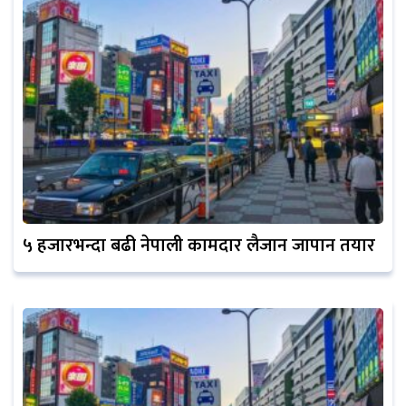
५ हजारभन्दा बढी नेपाली कामदार लैजान जापान तयार