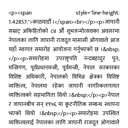
प्रबास
<p><span style="line-height:
देश
1.42857;">काठमाडौं ।</span><br></p><p>जापानी
सम्राट् अकिहितोको ८४ औँ शुभजन्मोत्सवका अवसरमा
स्वास्थ्य
नेपालका लागि जापानी राजदूत मासासी ओगावाले आज
जापान
यहाँ स्वागत समारोह आयोजना गर्नुभएको छ ।&nbsp;
</p><p>समारोहमा उपराष्ट्रपति नन्दबहादुर पुन,
English
मन्त्रिगण, पूर्वप्रधानमन्त्री, पूर्वमन्त्री, नेपाल सरकारका
विशिष्ट अधिकारी, नेपालको विभिन्न क्षेत्रका विशिष्ट
व्यक्तित्व, नेपालमा रहेका जापानी नागरिकलगायत
व्यक्तित्वको सहभागिता थियो ।&nbsp;</p><p>नेपाल
र जापानबीच सन् १९५६ मा कूटनीतिक सम्बन्ध स्थापना
भएको थियो ।&nbsp;</p><p>समारोहमा उपस्थित
व्यक्तित्वलाई नेपालका लागि जापानी राजदूत ओगावाले