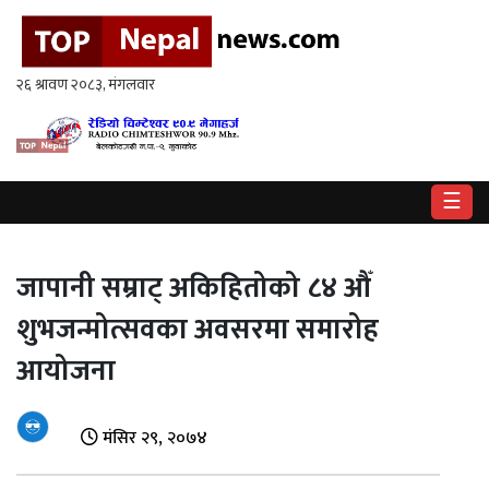
गृहपृष्ठ
राष्ट्रिय
राजनीति
☰
अर्थ
खेलकुद
जापानी सम्राट् अकिहितोको ८४ औँ
विश्व
शुभजन्मोत्सवका अवसरमा समारोह
आयोजना
बिचार
/
अन्तर्वाता
मंसिर २९, २०७४
मनोरन्जन