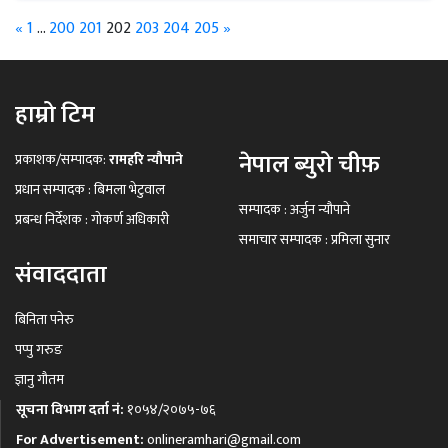
«
1
…
200
201
202
203
204
205
»
हाम्रो टिम
नेपाल ब्युरो चीफ़
प्रकाशक/सम्पादक:
रामहरि न्यौपाने
प्रधान सम्पादक : बिमला भेटुवाल
सम्पादक : अर्जुन न्यौपाने
प्रबन्ध निर्देशक : गोकर्ण अधिकारी
समाचार सम्पादक : प्रमिला सुनार
संवाददाता
बिनिता पनेरु
पप्पु गरुङ
ज्ञानु गौतम
सूचना विभाग दर्ता नं:
१०५४/२०७५-७६
For Advertisement:
onlineramhari@gmail.com