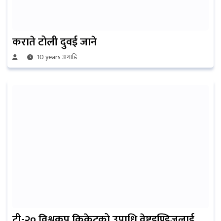
कराते टोली दुवई जाने
10 years अगाडि
टी-२० विश्वकप क्रिकेटको उपाधि वेष्टइण्डिजलाई