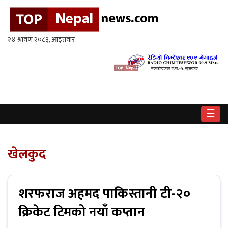
गृहपृष्ठ
राष्ट्रिय
राजनीति
अर्थ
☰
खेलकुद
विश्व
खेलकुद
बिचार
/
अन्तर्वाता
शरफराज अहमद पाकिस्तानी टी-२०
क्रिकेट टिमको नयाँ कप्तान
मनोरन्जन