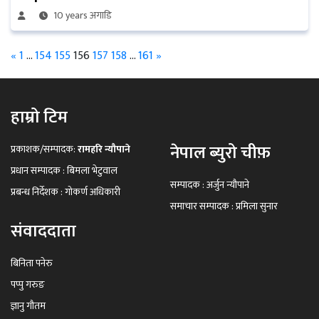
10 years अगाडि
«
1
…
154
155
156
157
158
…
161
»
हाम्रो टिम
नेपाल ब्युरो चीफ़
प्रकाशक/सम्पादक:
रामहरि न्यौपाने
प्रधान सम्पादक : बिमला भेटुवाल
सम्पादक : अर्जुन न्यौपाने
प्रबन्ध निर्देशक : गोकर्ण अधिकारी
समाचार सम्पादक : प्रमिला सुनार
संवाददाता
बिनिता पनेरु
पप्पु गरुङ
ज्ञानु गौतम