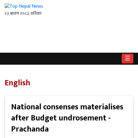
गृहपृष्ठ
राष्ट्रिय
☰
राजनीति
अर्थ
English
खेलकुद
National consenses materialises
विश्व
after Budget undrosement -
बिचार
Prachanda
/
अन्तर्वाता