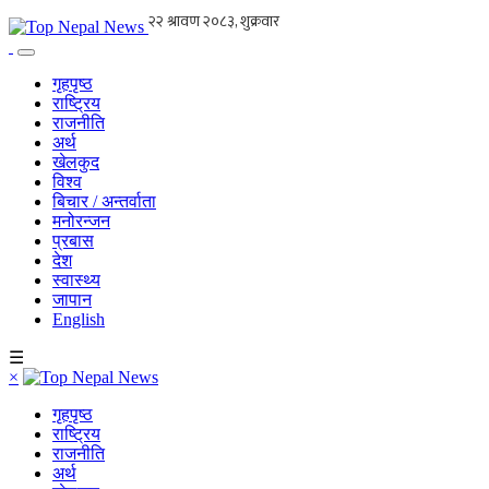
गृहपृष्ठ
राष्ट्रिय
राजनीति
अर्थ
खेलकुद
विश्व
बिचार / अन्तर्वाता
मनोरन्जन
प्रबास
देश
स्वास्थ्य
जापान
English
☰
×
गृहपृष्ठ
राष्ट्रिय
राजनीति
अर्थ