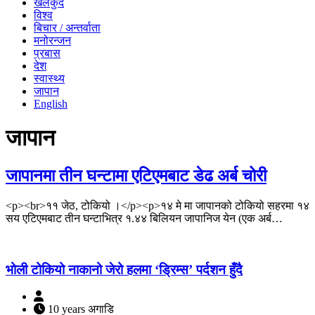
खेलकुद
विश्व
बिचार / अन्तर्वाता
मनोरन्जन
प्रबास
देश
स्वास्थ्य
जापान
English
जापान
जापानमा तीन घन्टामा एटिएमबाट डेढ अर्ब चोरी
<p><br>११ जेठ, टोकियो ।</p><p>१४ मे मा जापानको टोकियो सहरमा १४
सय एटिएमबाट तीन घन्टाभित्र १.४४ बिलियन जापानिज येन (एक अर्ब…
भोली टोकियो नाकानो जेरो हलमा ‘ड्रिम्स’ पर्दशन हुँदै
10 years अगाडि