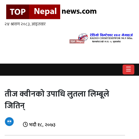
गृहपृष्ठ
राष्ट्रिय
राजनीति
अर्थ
☰
खेलकुद
विश्व
तीज क्वीनको उपाधि लुतला लिम्बूले
जितिन्
बिचार
/
अन्तर्वाता
भदौ १८, २०७३
मनोरन्जन