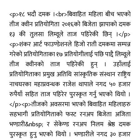
प्रबास
<p>१८ भदौ दमक ।<br>बिवाहित महिला बीच भएको
देश
तीज क्वीन प्रतियोगिता २०१६को बिजेता झापाको दमक
१३ की तुलसा लिम्वूले ताज पहिरेकी छिन् ।</p>
स्वास्थ्य
<p>शंकर आर्ट फाउण्डेशनले हिजो राती दमकमा सम्पन्न
जापान
गरेको प्रतियोगिताका १७ प्रतियोगीलाई पछि पाद्दै लिम्वूले
तीज क्वीनको ताज पहिरेकी हुन् । उहाँलाई
English
प्रतियोगिताका प्रमुख अतिथि सांस्कृतिक संस्थान राष्ट्रिय
नाचघरका महाप्रवन्धक राजेश थापाले नगद ५० हजार
रुपैयाँ सहित ताज पहिरेर पुरस्कृत गर्नु भएको थियो ।
</p><p>तीजको अवसरमा भएको बिवाहित महिलाहरु
सहभागी प्रतियोगिताको फस्ट रनअप बिजेता अजिता
भण्डारी&nbsp; र सेकेण्ड रनअप निलम श्रेष्ठ दमक
पुरस्कृत हुनु भएको थियो । भण्डारीले नगद ३० हजार