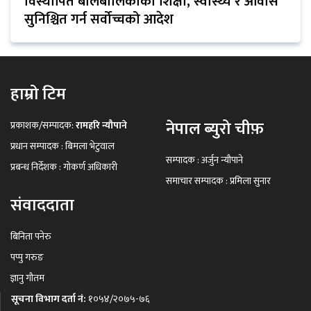
विस्थापित बालबालिकाको शिक्षा, स्वास्थ्य र आवास
सुनिश्चित गर्न सर्वोच्चको आदेश
हाम्रो टिम
नेपाल ब्युरो चीफ़
प्रकाशक/सम्पादक:
रामहरि न्यौपाने
प्रधान सम्पादक : बिमला भेटुवाल
सम्पादक : अर्जुन न्यौपाने
प्रबन्ध निर्देशक : गोकर्ण अधिकारी
समाचार सम्पादक : प्रमिला सुनार
संवाददाता
बिनिता पनेरु
पप्पु गरुङ
ज्ञानु गौतम
सूचना विभाग दर्ता नं:
१०५४/२०७५-७६