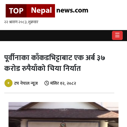
गृहपृष्ठ
राष्ट्रिय
☰
राजनीति
अर्थ
पूर्वीनाका काँकडभिट्टाबाट एक अर्ब ३७
करोड रुपैयाँको चिया निर्यात
खेलकुद
विश्व
टप नेपाल न्यूज
मंसिर १२, २०८२
बिचार
/
अन्तर्वाता
मनोरन्जन