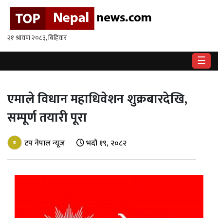
गृहपृष्ठ
राष्ट्रिय
☰
राजनीति
अर्थ
एमाले विधान महाधिवेशन शुक्रबारदेखि,
सम्पूर्ण तयारी पूरा
खेलकुद
विश्व
टप नेपाल न्यूज
भदौ १९, २०८२
बिचार
/
अन्तर्वाता
मनोरन्जन