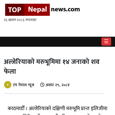
गृहपृष्ठ
राष्ट्रिय
राजनीति
☰
अर्थ
अल्जेरियाको मरुभूमिमा १४ जनाको शव
खेलकुद
फेला
विश्व
टप नेपाल न्यूज
असार २५, २०८१
बिचार
/
अन्तर्वाता
मनोरन्जन
काठमाडौँ । अल्जेरियाको दक्षिणी मरुभूमि प्रान्त इलिजीमा