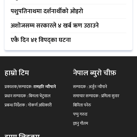
पशुपतिनाथमा दर्शनार्थीको ओइरो
अशोजसम्म सरकारले ४ खर्ब ऋण उठाउने
एकै दिन ४१ विपद्का घटना
हाम्रो टिम
नेपाल ब्युरो चीफ़
प्रकाशक/सम्पादक:
रामहरि न्यौपाने
सम्पादक : अर्जुन न्यौपाने
प्रधान सम्पादक : बिमला भेटुवाल
समाचार सम्पादक : प्रमिला सुनार
प्रबन्ध निर्देशक : गोकर्ण अधिकारी
बिनिता पनेरु
पप्पु गरुङ
ज्ञानु गौतम