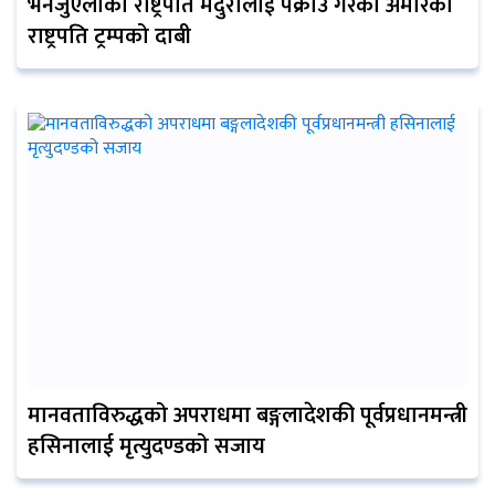
भेनेजुएलाका राष्ट्रपति मदुरोलाई पक्राउ गरेको अमेरिकी
राष्ट्रपति ट्रम्पको दाबी
मानवताविरुद्धको अपराधमा बङ्गलादेशकी पूर्वप्रधानमन्त्री
हसिनालाई मृत्युदण्डको सजाय