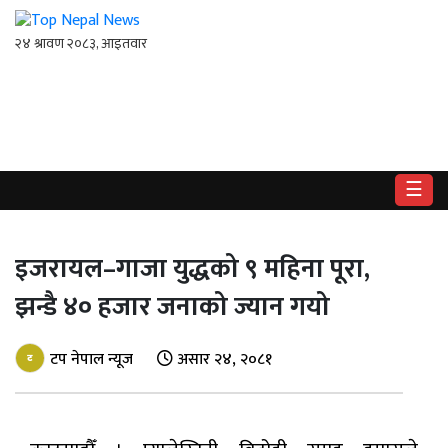
गृहपृष्ठ
राष्ट्रिय
☰
राजनीति
अर्थ
इजरायल–गाजा युद्धको ९ महिना पूरा,
झन्डै ४० हजार जनाको ज्यान गयो
खेलकुद
विश्व
टप नेपाल न्यूज
असार २४, २०८१
बिचार
/
अन्तर्वाता