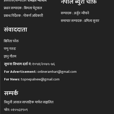
नेपाल ब्युरो चीफ़
प्रकाशक/सम्पादक:
रामहरि न्यौपाने
प्रधान सम्पादक : बिमला भेटुवाल
सम्पादक : अर्जुन न्यौपाने
प्रबन्ध निर्देशक : गोकर्ण अधिकारी
समाचार सम्पादक : प्रमिला सुनार
संवाददाता
बिनिता पनेरु
पप्पु गरुङ
ज्ञानु गौतम
सूचना विभाग दर्ता नं:
१०५४/२०७५-७६
For Advertisement:
onlineramhari@gmail.com
For News:
topnepalnew@gmail.com
सम्पर्क
त्रिशूली आवाज साप्ताहिक मार्फत सञ्चालित
फोन: ०१०५६१९०९