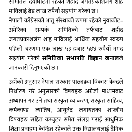
समितिले देवीघाटमा रहेको शहीद जगतप्रकाशजंग शाह
माविलाई ढेड लाख रुपैयाँ सहयोग गरेको छ ।
मनोरन्जन
नेपाली काँग्रेसको भातृ सँस्थाको रुपमा रहेको नुवाकोट–
प्रबास
अमेरिका सम्पर्क समितिको तर्फबाट शहीद
देश
जगतप्रकाशजंग शाह माविलाई आर्थिक सहयोग स्वरुप
पहिलो चरणमा एक लाख ५३ हजार ५४४ रुपैयाँ नगद
स्वास्थ्य
सहयोग गरेको
समितिका सभापति बिज्ञान खनाल
ले
जापान
जानकारी दिनुभएको छ ।
English
उहाँको अनुसार नेपाल सरकार पाठ्यक्रम विकास केन्द्रले
निर्धारण गरे अनुसारको विषयहरु अग्रेजी माध्यमबाट
अध्यापन गराउने तथा संस्कृत व्याकरण, संस्कृत साहित्य,
कर्मकाण्ड ज्योतिष, आयुर्वेद लगायतका शास्त्रीय
विषयहरु सहित कम्युटर समेत संलग्न गराई आधुनिक
शिक्षा प्रवाहमा केन्द्रित रहेकाले उक्त विद्यालयलाई दैनिक