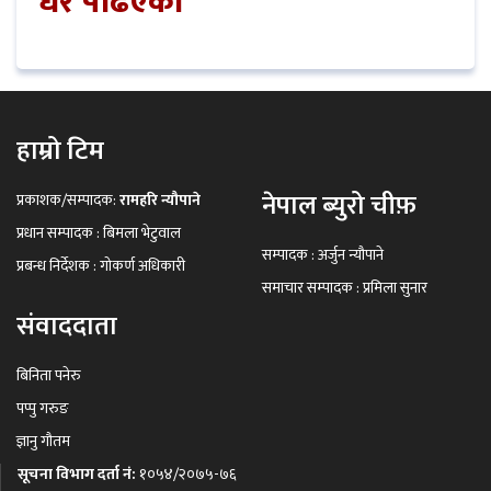
धेरै पढिएको
हाम्रो टिम
नेपाल ब्युरो चीफ़
प्रकाशक/सम्पादक:
रामहरि न्यौपाने
प्रधान सम्पादक : बिमला भेटुवाल
सम्पादक : अर्जुन न्यौपाने
प्रबन्ध निर्देशक : गोकर्ण अधिकारी
समाचार सम्पादक : प्रमिला सुनार
संवाददाता
बिनिता पनेरु
पप्पु गरुङ
ज्ञानु गौतम
सूचना विभाग दर्ता नं:
१०५४/२०७५-७६