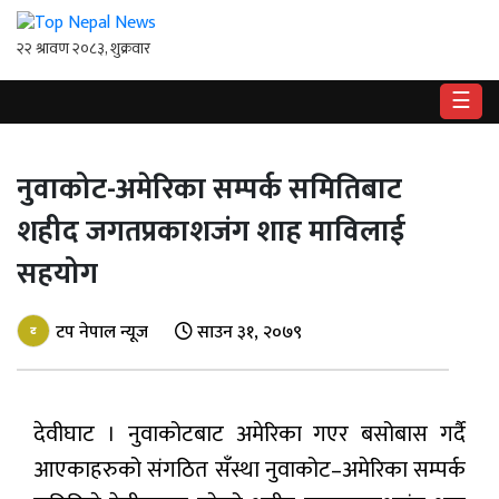
☰
गृहपृष्ठ
नुवाकोट-अमेरिका सम्पर्क समितिबाट
राष्ट्रिय
शहीद जगतप्रकाशजंग शाह माविलाई
राजनीति
सहयोग
अर्थ
टप नेपाल न्यूज
साउन ३१, २०७९
खेलकुद
विश्व
देवीघाट । नुवाकोटबाट अमेरिका गएर बसोबास गर्दै
बिचार
/
आएकाहरुको संगठित सँस्था नुवाकोट–अमेरिका सम्पर्क
अन्तर्वाता