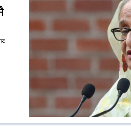
ै
बाट