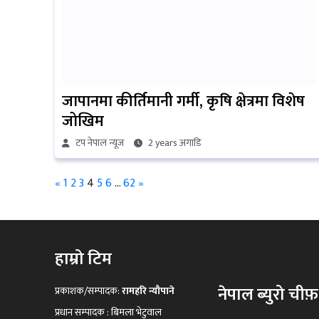
जापानमा कीर्तिमानी गर्मी, कृषि क्षेत्रमा विशेष
जोखिम
टप नेपाल न्यूज
2 years अगाडि
«
1
2
3
4
5
6
…
62
»
हाम्रो टिम
नेपाल ब्युरो चीफ़
प्रकाशक/सम्पादक:
रामहरि न्यौपाने
प्रधान सम्पादक : बिमला भेटुवाल