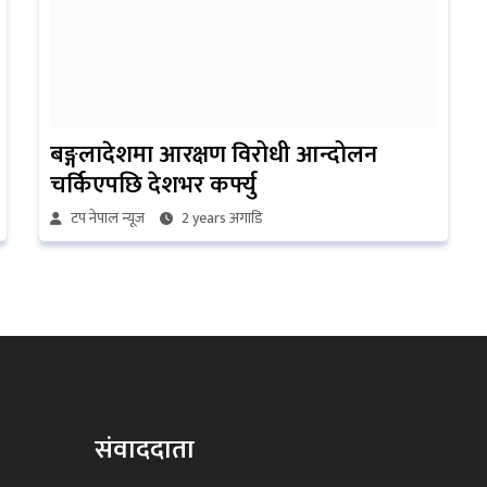
बङ्गलादेशमा आरक्षण विरोधी आन्दोलन
चर्किएपछि देशभर कर्फ्यु
टप नेपाल न्यूज
2 years अगाडि
संवाददाता