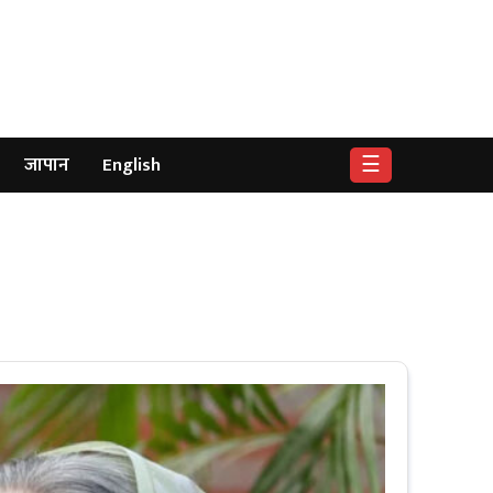
☰
जापान
English