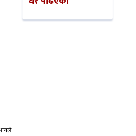
धेरै पढिएको
िभागले