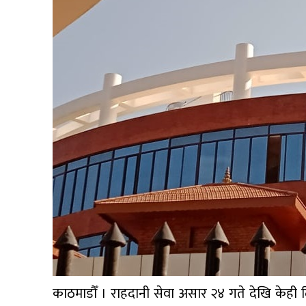
प्रबास
देश
स्वास्थ्य
जापान
English
काठमाडौँ । राहदानी सेवा असार २४ गते देखि केही दिन