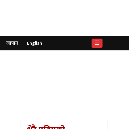
☰
जापान
English