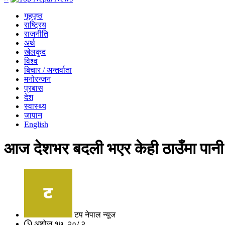
गृहपृष्ठ
राष्ट्रिय
राजनीति
अर्थ
खेलकुद
विश्व
बिचार / अन्तर्वाता
मनोरन्जन
प्रबास
देश
स्वास्थ्य
जापान
English
आज देशभर बदली भएर केही ठाउँमा पानी प
टप नेपाल न्यूज
अशोज १७, २०८२