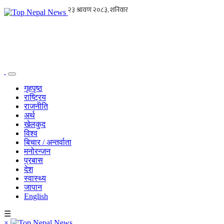
गृहपृष्ठ
राष्ट्रिय
राजनीति
अर्थ
खेलकुद
विश्व
बिचार / अन्तर्वाता
मनोरन्जन
प्रबास
देश
स्वास्थ्य
जापान
English
☰
×