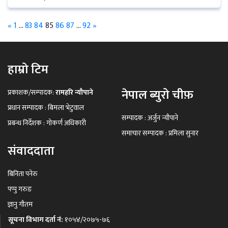
«
1
…
83
84
85
86
87
…
92
»
हाम्रो टिम
नेपाल ब्युरो चीफ़
प्रकाशक/सम्पादक:
रामहरि न्यौपाने
प्रधान सम्पादक : बिमला भेटुवाल
सम्पादक : अर्जुन न्यौपाने
प्रबन्ध निर्देशक : गोकर्ण अधिकारी
समाचार सम्पादक : प्रमिला सुनार
संवाददाता
बिनिता पनेरु
पप्पु गरुङ
ज्ञानु गौतम
सूचना विभाग दर्ता नं:
१०५४/२०७५-७६