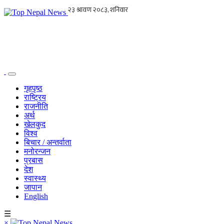
गृहपृष्ठ
राष्ट्रिय
राजनीति
अर्थ
खेलकुद
विश्व
बिचार / अन्तर्वाता
मनोरन्जन
प्रबास
देश
स्वास्थ्य
जापान
English
☰
×