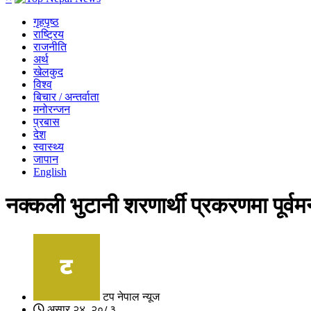
गृहपृष्ठ
राष्ट्रिय
राजनीति
अर्थ
खेलकुद
विश्व
बिचार / अन्तर्वाता
मनोरन्जन
प्रबास
देश
स्वास्थ्य
जापान
English
नक्कली भुटानी शरणार्थी प्रकरणमा पूर्
टप नेपाल न्यूज
असार २४, २०८३