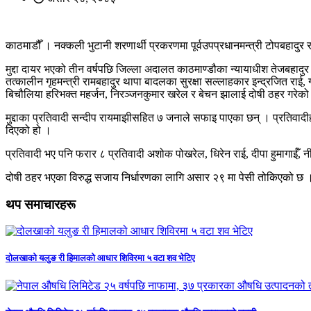
काठमाडौँ । नक्कली भुटानी शरणार्थी प्रकरणमा पूर्वउपप्रधानमन्त्री टोपबहादुर 
मुद्दा दायर भएको तीन वर्षपछि जिल्ला अदालत काठमाण्डौका न्यायाधीश तेजबहाद
तत्कालीन गृहमन्त्री रामबहादुर थापा बादलका सुरक्षा सल्लाहकार इन्द्रजित राई, 
बिचौलिया हरिभक्त महर्जन, निरञ्जनकुमार खरेल र बेचन झालाई दोषी ठहर गरेको
मुद्दाका प्रतिवादी सन्दीप रायमाझीसहित ७ जनाले सफाइ पाएका छन् । प्रतिवाद
दिएको हो ।
प्रतिवादी भए पनि फरार ८ प्रतिवादी अशोक पोखरेल, धिरेन राई, दीपा हुमागाईँ,
दोषी ठहर भएका विरुद्ध सजाय निर्धारणका लागि असार २९ मा पेसी तोकिएको छ ।
थप समाचारहरू
दोलखाको यलुङ री हिमालको आधार शिविरमा ५ वटा शव भेटिए