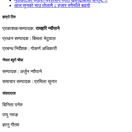
नुवाकोटको प्रहरी–प्रशासन प्रति सूर्यगढीबासी सन्तुष्ट !!
आज सुनको भाउ तोलामै ८ हजार रुपैयाँले बढ्यो
हाम्रो टिम
प्रकाशक/सम्पादक:
रामहरि न्यौपाने
प्रधान सम्पादक : बिमला भेटुवाल
प्रबन्ध निर्देशक : गोकर्ण अधिकारी
नेपाल ब्युरो चीफ़
सम्पादक : अर्जुन न्यौपाने
समाचार सम्पादक : प्रमिला सुनार
संवाददाता
बिनिता पनेरु
पप्पु गरुङ
ज्ञानु गौतम