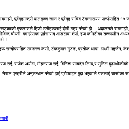
रायमाझी, पूर्वगृहमन्त्री बालकृष्ण खाण र पूर्वगृह सचिव टेकनारायण पाण्डेसहित १
ुर खड्काको इजलासले हिजो उनीहरूलाई दोषी ठहर गरेको हो । अदालतले रायमाझी, खाण
गोविन्द चौधरी, कांग्रेसका पूर्वसांसद आङटावा शेर्पा, हज कमिटीका तत्कालीन अध्यक
 हो ।
ीहरू सन्दीपसहित रामशरण केसी, टंककुमार गुरुङ, प्रतीक थापा, लक्ष्मी महर्जन,
 नीरज राई, राजेश अर्याल, मोहनराज राई, विनिता सावदेन लिम्बू र सुनिल बुढाथोक
 नेपाल प्रहरीले अनुसन्धान गरेको हाई प्रोफाइल मुद्दा भएकाले यसलाई चासोका 