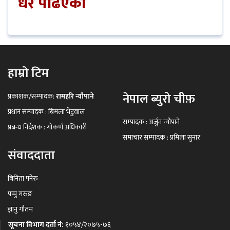
धेरै पढिएको
हाम्रो टिम
नेपाल ब्युरो चीफ़
प्रकाशक/सम्पादक:
रामहरि न्यौपाने
प्रधान सम्पादक : बिमला भेटुवाल
सम्पादक : अर्जुन न्यौपाने
प्रबन्ध निर्देशक : गोकर्ण अधिकारी
समाचार सम्पादक : प्रमिला सुनार
संवाददाता
बिनिता पनेरु
पप्पु गरुङ
ज्ञानु गौतम
सूचना विभाग दर्ता नं:
१०५४/२०७५-७६