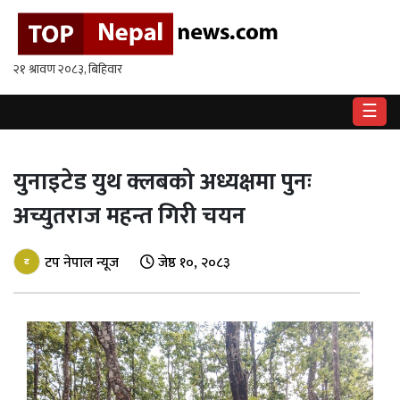
गृहपृष्ठ
राष्ट्रिय
☰
राजनीति
अर्थ
युनाइटेड युथ क्लबको अध्यक्षमा पुनः
अच्युतराज महन्त गिरी चयन
खेलकुद
विश्व
टप नेपाल न्यूज
जेष्ठ १०, २०८३
बिचार
/
अन्तर्वाता
मनोरन्जन