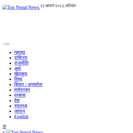
गृहपृष्ठ
राष्ट्रिय
राजनीति
अर्थ
खेलकुद
विश्व
बिचार / अन्तर्वाता
मनोरन्जन
प्रबास
देश
स्वास्थ्य
जापान
English
☰
×