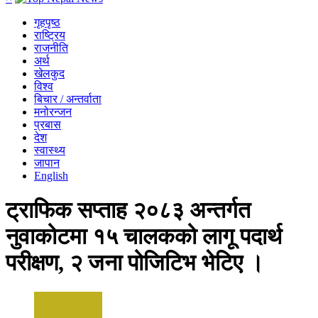
गृहपृष्ठ
राष्ट्रिय
राजनीति
अर्थ
खेलकुद
विश्व
बिचार / अन्तर्वाता
मनोरन्जन
प्रबास
देश
स्वास्थ्य
जापान
English
ट्राफिक सप्ताह २०८३ अन्तर्गत
नुवाकोटमा १५ चालकको लागू पदार्थ
परीक्षण, २ जना पोजिटिभ भेटिए ।