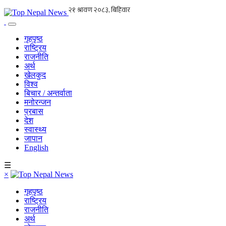
गृहपृष्ठ
राष्ट्रिय
राजनीति
अर्थ
खेलकुद
विश्व
बिचार / अन्तर्वाता
मनोरन्जन
प्रबास
देश
स्वास्थ्य
जापान
English
☰
×
गृहपृष्ठ
राष्ट्रिय
राजनीति
अर्थ