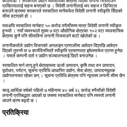
काठमाडौँ । सरकारले उद्योग व्यवसायका क्षेत्रमा विदेशी लगानी भित्र्याउने
प्रक्रियालाई सहज बनाएको छ । विदेशी लगानीलाई थप सहज र डिजिटल
बनाउने क्रममा सरकारले स्वचालित मार्गमार्फत विदेशी लगानी स्वीकृति दिँदाको
सीमा हटाएको हो ।
यसअघि स्वचालित मार्गबाट ५० करोड रुपैयाँसम्म मात्र विदेशी लगानी स्वीकृत
हुन्थ्यो । नयाँ व्यवस्थाले मुख्य ७ वटा औद्योगिक क्षेत्रका १०२ वटा व्यावसायिक
क्षेत्रमा कुनै पनि सीमाविना लगानी भित्र्याउने बाटो खोलेको छ ।
लगानीकर्ताले उद्योग विभागको अनलाइन प्रणालीमा आवेदन दिएपछि आवेदन
दिएको तुरुन्तै वा ७ कार्यदिनभित्रै स्वीकृति प्रमाणपत्र इमेलमार्फत प्राप्त हुनेछ
। यसले कम्पनी दर्ता र उद्योग सञ्चालनलाई छिटो बनाउनेछ ।
स्वचालित मार्ग लागू हुने क्षेत्रहरूमा ऊर्जा उत्पादन, कृषि तथा वन उत्पादन,
पूर्वाधार, पर्यटन, सूचना प्रविधि आधारित उद्योग, सेवा क्षेत्र, उत्पादनमूलक
उद्योगलगायत रहेका छन् । सूचना प्रविधि क्षेत्रमा पनि न्यूनतम लगानी सीमा छैन
।
चालू आर्थिक वर्षको पहिलो ७ महिनामा ४० अर्ब २८ करोड रुपैयाँको विदेशी
लगानी प्रतिबद्धता आएको छ जसमा स्वचालित मार्गबाट पनि त्यस्तो लगानी
आउने क्रम बढ्दो छ ।
प्रतिक्रिया