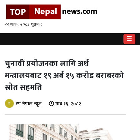
गृहपृष्ठ
राष्ट्रिय
☰
राजनीति
अर्थ
चुनावी प्रयोजनका लागि अर्थ
मन्त्रालयबाट १९ अर्ब १५ करोड बराबरको
खेलकुद
स्रोत सहमति
विश्व
टप नेपाल न्यूज
माघ १६, २०८२
बिचार
/
अन्तर्वाता
मनोरन्जन