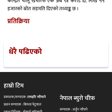
केन्द्रित चालू खर्चतर्फ एक अर्ब ९४ करोड ६८ लाख ५५
हजारको स्रोत सहमति दिएको तथ्याङ्क छ ।
प्रतिक्रिया
धेरै पढिएको
हाम्रो टिम
नेपाल ब्युरो चीफ़
प्रकाशक/सम्पादक:
रामहरि न्यौपाने
प्रधान सम्पादक : बिमला भेटुवाल
सम्पादक : अर्जुन न्यौपाने
प्रबन्ध निर्देशक : गोकर्ण अधिकारी