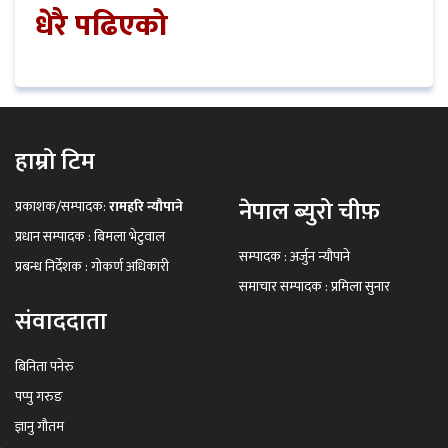
धेरै पढिएको
हाम्रो टिम
नेपाल ब्युरो चीफ़
प्रकाशक/सम्पादक:
रामहरि न्यौपाने
प्रधान सम्पादक : बिमला भेटुवाल
सम्पादक : अर्जुन न्यौपाने
प्रबन्ध निर्देशक : गोकर्ण अधिकारी
समाचार सम्पादक : प्रमिला सुनार
संवाददाता
बिनिता पनेरु
पप्पु गरुङ
ज्ञानु गौतम