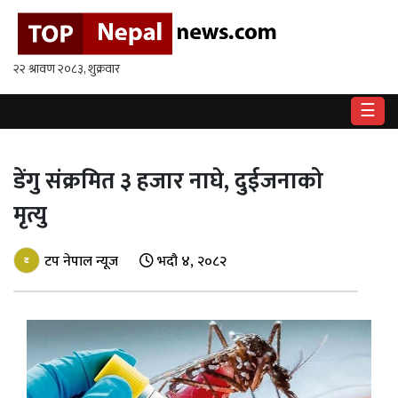
गृहपृष्ठ
राष्ट्रिय
☰
राजनीति
अर्थ
डेंगु संक्रमित ३ हजार नाघे, दुईजनाको
मृत्यु
खेलकुद
विश्व
टप नेपाल न्यूज
भदौ ४, २०८२
बिचार
/
अन्तर्वाता
मनोरन्जन