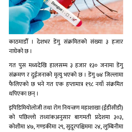
प्रबास
देश
स्वास्थ्य
काठमाडौँ । देशभर डेंगु संक्रमितको संख्या ३ हजार
जापान
नाघेको छ ।
English
गत पुस मध्यदेखि हालसम्म ३ हजार १३० जनामा डेंगु
संक्रमण र दुईजनाको मृत्यु भएको छ । डेंगु ७४ जिल्लामा
फैलिएको छ भने गत एक हप्तामात्र १९८ नयाँ संक्रमित
थपिएका छन् ।
इपिडिमियोलोजी तथा रोग नियन्त्रण महाशाखा (ईडीसीडी)
को पछिल्लो तथ्यांकअनुसार बागमती प्रदेशमा ३०३,
कोशीमा ४७, गण्डकीमा २९, सुदूरपश्चिममा २४, लुम्बिनीमा