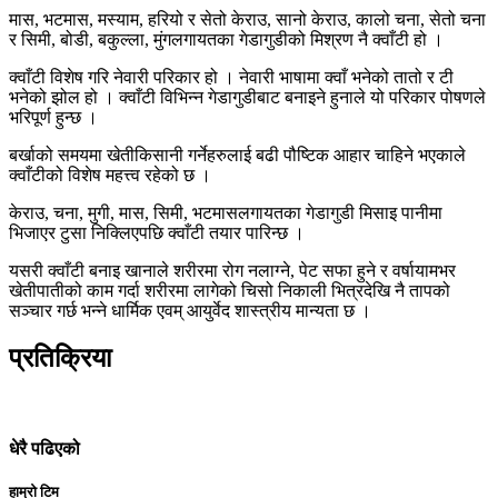
मास, भटमास, मस्याम, हरियो र सेतो केराउ, सानो केराउ, कालो चना, सेतो चना
र सिमी, बोडी, बकुल्ला, मुंगलगायतका गेडागुडीको मिश्रण नै क्वाँटी हो ।
क्वाँटी विशेष गरि नेवारी परिकार हो । नेवारी भाषामा क्वाँ भनेको तातो र टी
भनेको झोल हो । क्वाँटी विभिन्न गेडागुडीबाट बनाइने हुनाले यो परिकार पोषणले
भरिपूर्ण हुन्छ ।
बर्खाको समयमा खेतीकिसानी गर्नेहरुलाई बढी पौष्टिक आहार चाहिने भएकाले
क्वाँटीको विशेष महत्त्व रहेको छ ।
केराउ, चना, मुगी, मास, सिमी, भटमासलगायतका गेडागुडी मिसाइ पानीमा
भिजाएर टुसा निक्लिएपछि क्वाँटी तयार पारिन्छ ।
यसरी क्वाँटी बनाइ खानाले शरीरमा रोग नलाग्ने, पेट सफा हुने र वर्षायामभर
खेतीपातीको काम गर्दा शरीरमा लागेको चिसो निकाली भित्रदेखि नै तापको
सञ्चार गर्छ भन्ने धार्मिक एवम् आयुर्वेद शास्त्रीय मान्यता छ ।
प्रतिक्रिया
धेरै पढिएको
हाम्रो टिम