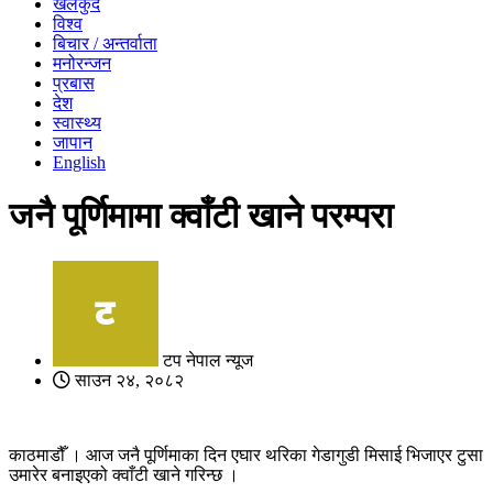
खेलकुद
विश्व
बिचार / अन्तर्वाता
मनोरन्जन
प्रबास
देश
स्वास्थ्य
जापान
English
जनै पूर्णिमामा क्वाँटी खाने परम्परा
टप नेपाल न्यूज
साउन २४, २०८२
काठमाडौँ । आज जनै पूर्णिमाका दिन एघार थरिका गेडागुडी मिसाई भिजाएर टुसा
उमारेर बनाइएको क्वाँटी खाने गरिन्छ ।