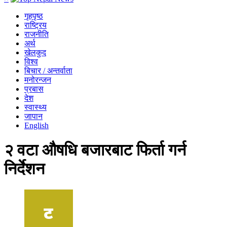
गृहपृष्ठ
राष्ट्रिय
राजनीति
अर्थ
खेलकुद
विश्व
बिचार / अन्तर्वाता
मनोरन्जन
प्रबास
देश
स्वास्थ्य
जापान
English
२ वटा औषधि बजारबाट फिर्ता गर्न
निर्देशन