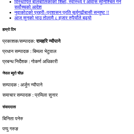
विस्थापित बालबालिकाको शिक्षा, स्वास्थ्य र आवास सुनिश्चित गर्न
सर्वोच्चको आदेश
नुवाकोटको प्रहरी–प्रशासन प्रति सूर्यगढीबासी सन्तुष्ट !!
आज सुनको भाउ तोलामै ८ हजार रुपैयाँले बढ्यो
हाम्रो टिम
प्रकाशक/सम्पादक:
रामहरि न्यौपाने
प्रधान सम्पादक : बिमला भेटुवाल
प्रबन्ध निर्देशक : गोकर्ण अधिकारी
नेपाल ब्युरो चीफ़
सम्पादक : अर्जुन न्यौपाने
समाचार सम्पादक : प्रमिला सुनार
संवाददाता
बिनिता पनेरु
पप्पु गरुङ