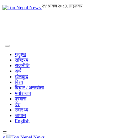
गृहपृष्ठ
राष्ट्रिय
राजनीति
अर्थ
खेलकुद
विश्व
बिचार / अन्तर्वाता
मनोरन्जन
प्रबास
देश
स्वास्थ्य
जापान
English
☰
×