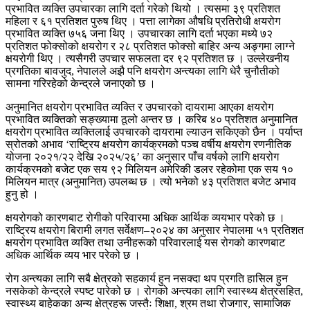
प्रभावित व्यक्ति उपचारका लागि दर्ता गरेको थियो । त्यसमा ३९ प्रतिशत
महिला र ६१ प्रतिशत पुरुष थिए । पत्ता लागेका औषधि प्रतिरोधी क्षयरोग
प्रभावित व्यक्ति ७५६ जना थिए । उपचारका लागि दर्ता भएका मध्ये ७२
प्रतिशत फोक्सोको क्षयरोग र २८ प्रतिशत फोक्सो बाहिर अन्य अङ्गमा लाग्ने
क्षयरोगी थिए । त्यसैगरी उपचार सफलता दर ९२ प्रतिशत छ । उल्लेखनीय
प्रगतिका बावजुद, नेपालले अझै पनि क्षयरोग अन्त्यका लागि धेरै चुनौतीको
सामना गरिरहेको केन्द्रले जनाएको छ ।
अनुमानित क्षयरोग प्रभावित व्यक्ति र उपचारको दायरामा आएका क्षयरोग
प्रभावित व्यक्तिको सङ्ख्यामा ठूलो अन्तर छ । करिब ४० प्रतिशत अनुमानित
क्षयरोग प्रभावित व्यक्तिलाई उपचारको दायरामा ल्याउन सकिएको छैन । पर्याप्त
स्रोतको अभाव ‘राष्ट्रिय क्षयरोग कार्यक्रमको पञ्च वर्षीय क्षयरोग रणनीतिक
योजना २०२१/२२ देखि २०२५/२६’ का अनुसार पाँच वर्षको लागि क्षयरोग
कार्यक्रमको बजेट एक सय ९२ मिलियन अमेरिकी डलर रहेकोमा एक सय १०
मिलियन मात्र (अनुमानित) उपलब्ध छ । त्यो भनेको ४३ प्रतिशत बजेट अभाव
हुनु हो ।
क्षयरोगको कारणबाट रोगीको परिवारमा अधिक आर्थिक व्ययभार परेको छ ।
राष्ट्रिय क्षयरोग बिरामी लगत सर्वेक्षण–२०२४ का अनुसार नेपालमा ५१ प्रतिशत
क्षयरोग प्रभावित व्यक्ति तथा उनीहरूको परिवारलाई यस रोगको कारणबाट
अधिक आर्थिक व्यय भार परेको छ ।
रोग अन्त्यका लागि सबै क्षेत्रको सहकार्य हुन नसक्दा थप प्रगति हासिल हुन
नसकेको केन्द्रले स्पष्ट पारेको छ । रोगको अन्त्यका लागि स्वास्थ्य क्षेत्रसहित,
स्वास्थ्य बाहेकका अन्य क्षेत्रहरू जस्तैः शिक्षा, श्रम तथा रोजगार, सामाजिक