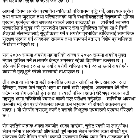
गर्न धेरै बाँकी रहेको केन्द्रले जनाएको छ ।
आगामी दिनमा क्षयरोग प्रभावित व्यक्तिको पहिचानमा वृद्धि गर्ने, आवश्यक स्रोत
तथा साधन जुटाउन तथा परिचालनको लागि स्थानीयतहलाई नेतृत्वदायी भूमिका
प्रदान, एकीकृत सेवा उपलब्ध गराउने लक्ष्य राखिएको छ । त्यसैगरी स्वास्थ्य
प्रणालीलाई सुदृढ गरी गुणस्तरीय उपचार सेवा सुनिश्चित गर्नुका साथै निजी
क्षेत्रको संलग्नतालाई सुदृढीकरण गर्ने र क्षयरोग प्रभावित व्यक्तिलाई सामाजिक
सुरक्षण प्रदान गर्न आवश्यक समन्वय तथा सहकार्य बढाउन विशेष प्राथमिकता
निर्धारण गरिएको छ ।
सन् २०३० सम्ममा क्षयरोग महामारीको अन्त्य र २०५० सम्ममा क्षयरोग मुक्त
नेपाल हासिल गर्ने लक्ष्यतर्फ केन्द्र अग्रसर रहेको विज्ञप्तिमा उल्लेख छ ।
हरेकबर्ष विश्वमा ८० लाख नयाँ क्षयरोगी थपिन्छन भने २० लाखको क्षयरोगकै
कारणले मृत्यू हुने गरेको डरलाग्दो तथ्याङ्क छ ।
तीन हप्ता वा सो भन्दा बढी समयदेखि लगातार खोकी लागेमा, खकारमा रगत
देखिएमा, श्वास फेर्न गाह्रो भएमा वा छाती भारी भइरहेमा, अकास्मात धेरै तौल
घटेमा यस रोग लागेको हुन सक्छ । त्यस्तै पसिना आउने धेरै भएर थकान बढी
महसुस भएमा नजिकैको स्वास्थ चौकी गएर परीक्षण गर्नुपर्दछ । शारिरीक अवस्था
कमजोर भई रोग प्रतिरोधात्मक क्षमता कम भएकामा यो रोगको संक्रमण हुन
सक्छ । यो रोगसँग डराउनु नपर्ने र यसको निःशुल्क उपचारको प्रबन्ध गरिएको
छ ।
रोग प्रतिरोधात्मक क्षमता कमजोर भएका मान्छेमा, चुरोट रक्सी या लागुऔषध
सेवन गर्नेमा र क्षयरोगको औषधिको पूर्ण मात्रा सेवन नगरेमा उक्त रोगको पुनः
संक्रमण फेरि देखिन सक्ने भएकाले उपचारमा विशेष ध्यान दिनु आवश्यक हुने