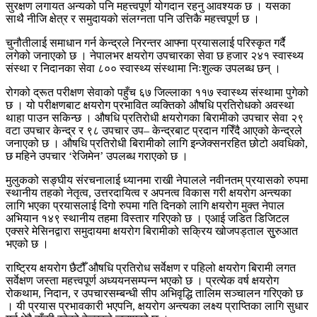
सुरक्षण लगायत अन्यको पनि महत्त्वपूर्ण योगदान रहनु आवश्यक छ । यसका
साथै नीजि क्षेत्र र समुदायको संलग्नता पनि उत्तिकै महत्त्वपूर्ण छ ।
चुनौतीलाई समाधान गर्न केन्द्रले निरन्तर आफ्ना प्रयासलाई परिस्कृत गर्दै
लगेको जनाएको छ । नेपालभर क्षयरोग उपचारका सेवा छ हजार २४१ स्वास्थ्य
संस्था र निदानका सेवा ८०० स्वास्थ्य संस्थामा निःशुल्क उपलब्ध छन् ।
रोगको द्रूत परीक्षण सेवाको पहुँच ६७ जिल्लाका ११७ स्वास्थ्य संस्थामा पुगेको
छ । यो परीक्षणबाट क्षयरोग प्रभावित व्यक्तिको औषधि प्रतिरोधको अवस्था
थाहा पाउन सकिन्छ । औषधि प्रतिरोधी क्षयरोगका बिरामीको उपचार सेवा २९
वटा उपचार केन्द्र र ९८ उपचार उप– केन्द्रबाट प्रदान गरिँदै आएको केन्द्रले
जनाएको छ । औषधि प्रतिरोधी बिरामीको लागि इन्जेक्सनरहित छोटो अवधिको,
छ महिने उपचार ‘रेजिमेन’ उपलब्ध गराएको छ ।
मुलुकको सङ्घीय संरचनालाई ध्यानमा राखी नेपालले नवीनतम् प्रयासको रुपमा
स्थानीय तहको नेतृत्व, उत्तरदायित्व र अपनत्व विकास गरी क्षयरोग अन्त्यका
लागि भएका प्रयासलाई दिगो रुपमा गति दिनको लागि क्षयरोग मुक्त नेपाल
अभियान १४९ स्थानीय तहमा विस्तार गरिएको छ । एआई जडित डिजिटल
एक्सरे मेसिनद्वारा समुदायमा क्षयरोग बिरामीको सक्रिय खोजपड्ताल सुुरुआत
भएको छ ।
राष्ट्रिय क्षयरोग छैटौँ औषधि प्रतिरोध सर्वेक्षण र पहिलो क्षयरोग बिरामी लगत
सर्वेक्षण जस्ता महत्त्वपूर्ण अध्ययनसम्पन्न भएको छ । प्रत्येक वर्ष क्षयरोग
रोकथाम, निदान, र उपचारसम्बन्धी सीप अभिवृद्धि तालिम सञ्चालन गरिएको छ
। यी प्रयास प्रभावकारी भएपनि, क्षयरोग अन्त्यका लक्ष्य प्राप्तिका लागि सुधार