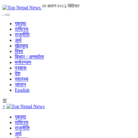
गृहपृष्ठ
राष्ट्रिय
राजनीति
अर्थ
खेलकुद
विश्व
बिचार / अन्तर्वाता
मनोरन्जन
प्रबास
देश
स्वास्थ्य
जापान
English
☰
×
गृहपृष्ठ
राष्ट्रिय
राजनीति
अर्थ