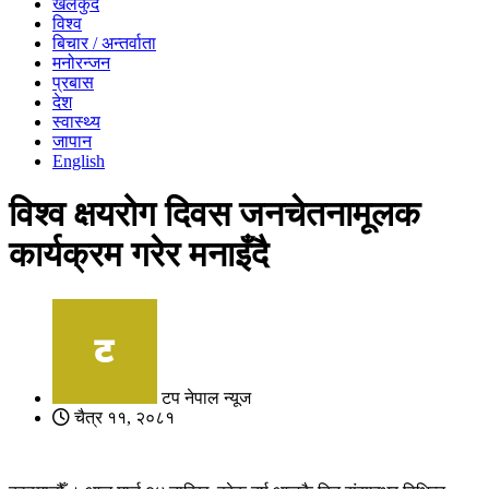
खेलकुद
विश्व
बिचार / अन्तर्वाता
मनोरन्जन
प्रबास
देश
स्वास्थ्य
जापान
English
विश्व क्षयरोग दिवस जनचेतनामूलक
कार्यक्रम गरेर मनाइँदै
टप नेपाल न्यूज
चैत्र ११, २०८१