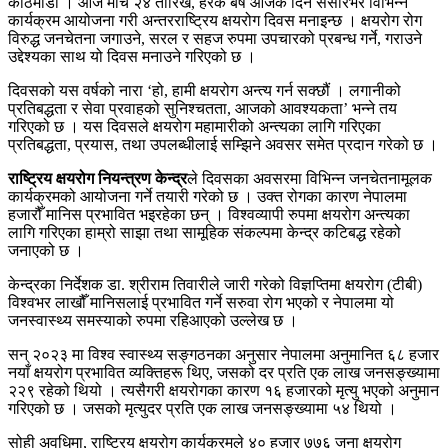
काठमाडौँ । आज मार्च २४ तारिख, हरेक बर्ष आजकै दिन संसारभर विभिन्न
कार्यक्रम आयोजना गरी अन्तरराष्ट्रिय क्षयरोग दिवस मनाइन्छ । क्षयरोग रोग
विरुद्ध जनचेतना जगाउने, सरल र सहज रुपमा उपचारको प्रबन्ध गर्ने, गराउने
उद्देश्यका साथ यो दिवस मनाउने गरिएको छ ।
दिवसको यस वर्षको नारा ‘हो, हामी क्षयरोग अन्त्य गर्न सक्छौं । लगानीको
प्रतिबद्धता र सेवा प्रवाहको सुनिश्चतता, आजको आवश्यकता’ भन्ने तय
गरिएको छ । यस दिवसले क्षयरोग महामारीको अन्त्यका लागि गरिएका
प्रतिबद्धता, प्रयास, तथा उपलब्धीलाई सम्झिने अवसर समेत प्रदान गरेको छ ।
राष्ट्रिय क्षयरोग नियन्त्रण केन्द्र
ले दिवसका अवसरमा विभिन्न जनचेतनामूलक
कार्यक्रमको आयोजना गर्ने तयारी गरेको छ । उक्त रोगका कारण नेपालमा
हजारौँ मानिस प्रभावित भइरहेका छन् । विश्वव्यापी रुपमा क्षयरोग अन्त्यका
लागि गरिएका हाम्रो साझा तथा सामूहिक संकल्पमा केन्द्र कटिबद्ध रहेको
जनाएको छ ।
केन्द्रका निर्देशक डा. श्रीराम तिवारीले जारी गरेको विज्ञप्तिमा क्षयरोग (टीबी)
विश्वभर लाखौँ मानिसलाई प्रभावित गर्ने सरुवा रोग भएको र नेपालमा यो
जनस्वास्थ्य समस्याको रुपमा रहिआएको उल्लेख छ ।
सन् २०२३ मा विश्व स्वास्थ्य सङ्गठनका अनुसार नेपालमा अनुमानित ६८ हजार
नयाँ क्षयरोग प्रभावित व्यक्तिहरू थिए, जसको दर प्रति एक लाख जनसङ्ख्यामा
२२९ रहेको थियो । त्यसैगरी क्षयरोगका कारण १६ हजारको मृत्यु भएको अनुमान
गरिएको छ । जसको मृत्युदर प्रति एक लाख जनसङ्ख्यामा ५४ थियो ।
सोही अवधिमा, राष्ट्रिय क्षयरोग कार्यक्रमले ४० हजार ७७६ जना क्षयरोग