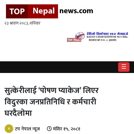
गृहपृष्ठ
राष्ट्रिय
राजनीति
अर्थ
☰
खेलकुद
विश्व
सुत्केरीलाई ‘पोषण प्याकेज’ लिएर
विदुरका जनप्रतिनिधि र कर्मचारी
बिचार
/
अन्तर्वाता
घरदैलोमा
मनोरन्जन
टप नेपाल न्यूज
मंसिर १५, २०८१