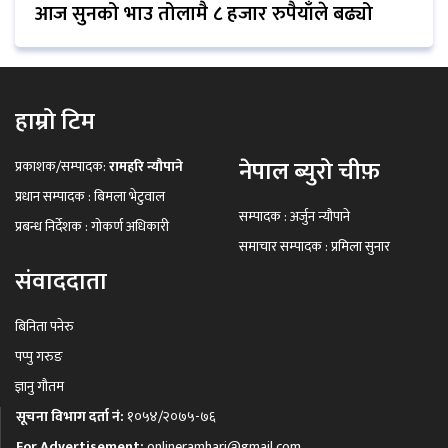
आज सुनको भाउ तोलामै ८ हजार रुपैयाँले बढ्यो
हाम्रो टिम
नेपाल ब्युरो चीफ़
प्रकाशक/सम्पादक:
रामहरि न्यौपाने
प्रधान सम्पादक : बिमला भेटुवाल
सम्पादक : अर्जुन न्यौपाने
प्रबन्ध निर्देशक : गोकर्ण अधिकारी
समाचार सम्पादक : प्रमिला सुनार
संवाददाता
बिनिता पनेरु
पप्पु गरुङ
ज्ञानु गौतम
सूचना विभाग दर्ता नं:
१०५४/२०७५-७६
For Advertisement:
onlineramhari@gmail.com