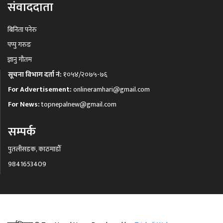
संवाददाता
बिनिता पनेरु
पप्पु गरुङ
ज्ञानु गौतम
सूचना विभाग दर्ता नं:
१०५४/२०७५-७६
For Advertisement:
onlineramhari@gmail.com
For News:
topnepalnew@gmail.com
सम्पर्क
पुतलीसडक, काठमाडौँ
9841653409