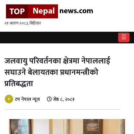
गृहपृष्ठ
राष्ट्रिय
☰
राजनीति
अर्थ
जलवायु परिवर्तनका क्षेत्रमा नेपाललाई
सघाउने बेलायतका प्रधानमन्त्रीको
खेलकुद
प्रतिबद्धता
विश्व
टप नेपाल न्यूज
जेष्ठ ८, २०८१
बिचार
/
अन्तर्वाता
मनोरन्जन