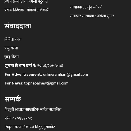
प्रधान सम्पादक : बिमला भेटुवाल
सम्पादक : अर्जुन न्यौपाने
प्रबन्ध निर्देशक : गोकर्ण अधिकारी
समाचार सम्पादक : प्रमिला सुनार
संवाददाता
बिनिता पनेरु
पप्पु गरुङ
ज्ञानु गौतम
सूचना विभाग दर्ता नं:
१०५४/२०७५-७६
For Advertisement:
onlineramhari@gmail.com
For News:
topnepalnew@gmail.com
सम्पर्क
त्रिशूली आवाज साप्ताहिक मार्फत सञ्चालित
फोन: ०१०५६१९०९
विदुर नगरपालिका–४ विदुर, नुवाकोट