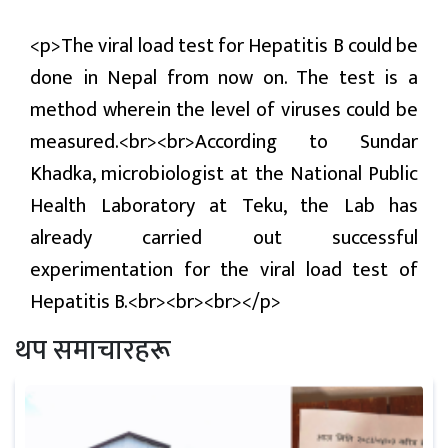
प्रबास
<p>The viral load test for Hepatitis B could be
देश
done in Nepal from now on. The test is a
method wherein the level of viruses could be
स्वास्थ्य
measured.<br><br>According to Sundar
जापान
Khadka, microbiologist at the National Public
Health Laboratory at Teku, the Lab has
English
already carried out successful
experimentation for the viral load test of
Hepatitis B.<br><br><br></p>
थप समाचारहरू