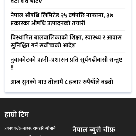
वटा शव भेटिए
नेपाल औषधि लिमिटेड २५ वर्षपछि नाफामा, ३७
प्रकारका औषधि उत्पादनको तयारी
विस्थापित बालबालिकाको शिक्षा, स्वास्थ्य र आवास
सुनिश्चित गर्न सर्वोच्चको आदेश
नुवाकोटको प्रहरी–प्रशासन प्रति सूर्यगढीबासी सन्तुष्ट
!!
आज सुनको भाउ तोलामै ८ हजार रुपैयाँले बढ्यो
हाम्रो टिम
नेपाल ब्युरो चीफ़
प्रकाशक/सम्पादक:
रामहरि न्यौपाने