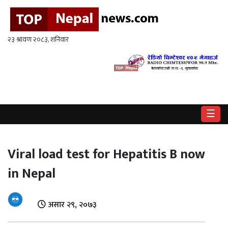
गृहपृष्ठ
राष्ट्रिय
राजनीति
अर्थ
☰
खेलकुद
विश्व
Viral load test for Hepatitis B now
in Nepal
बिचार
/
अन्तर्वाता
असार २९, २०७३
मनोरन्जन