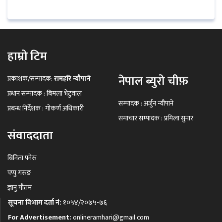
हाम्रो टिम
नेपाल ब्युरो चीफ़
प्रकाशक/सम्पादक:
रामहरि न्यौपाने
प्रधान सम्पादक : बिमला भेटुवाल
सम्पादक : अर्जुन न्यौपाने
प्रबन्ध निर्देशक : गोकर्ण अधिकारी
समाचार सम्पादक : प्रमिला सुनार
संवाददाता
बिनिता पनेरु
पप्पु गरुङ
ज्ञानु गौतम
सूचना विभाग दर्ता नं:
१०५४/२०७५-७६
For Advertisement:
onlineramhari@gmail.com