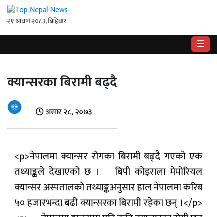
☰
गृहपृष्ठ
क्यान्सरका बिरामी बढ्दै
राष्ट्रिय
राजनीति
असार २८, २०७३
अर्थ
खेलकुद
<p>नेपालमा क्यान्सर रोगका बिरामी बढ्दै गएको एक
तथ्याङ्कले देखाएको छ । बिपी कोइराला मेमोरियल
विश्व
क्यान्सर अस्पतालको तथ्याङ्कअनुसार हाल नेपालमा करिब
बिचार
५० हजारभन्दा बढी क्यान्सरका बिरामी रहेका छन् ।</p>
/
अन्तर्वाता