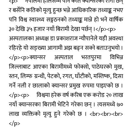
<p> नेपालमा हालसम्म पनि कति क्यान्सरका रोगी छन्
र बर्सेनि कतिको मृत्यु हुन्छ भन्ने आधिकारिक तथ्याङ्क नभए
मनोरन्जन
पनि विश्व स्वास्थ्य सङ्गठनको तथ्याङ्क मान्ने हो भने वार्षिक
प्रबास
३० देखि ३५ हजार नयाँ बिरामी देखा पर्छन् ।</p><p>
अस्पतालका अध्यक्ष डा प्रकाशराज न्यौपानेले यही अवस्था
देश
रहिरहे यो सङ्ख्या आगामी अझ बढ्न सक्ने बताउनुभयो ।
स्वास्थ्य
</p><p>क्यान्सर अस्पताल भरतपुरमा विभिन्न
जापान
जिल्लाबाट आएका बिरामीमध्ये फोक्सो, पाठेघरको मुख,
स्तन, लिम्फ ग्रन्थी, पेटको, रगत, घाँटीको, मस्तिष्क, दिसा
English
गर्ने नली र छालाको क्यान्सर प्रमुख रुपमा पाइएको छ ।
</p><p> विश्वमा हरेक वर्ष करिब एक करोड २० लाख
नयाँ क्यान्सरका बिरामी भेटिने गरेका छन् । त्यसमध्ये ७०
लाख व्यक्तिको मृत्यु हुने गरेको छ । <br><br><br>
</p>