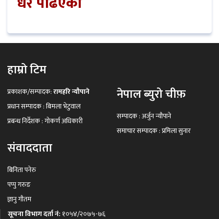
धेरै पढिएको
हाम्रो टिम
नेपाल ब्युरो चीफ़
प्रकाशक/सम्पादक:
रामहरि न्यौपाने
प्रधान सम्पादक : बिमला भेटुवाल
सम्पादक : अर्जुन न्यौपाने
प्रबन्ध निर्देशक : गोकर्ण अधिकारी
समाचार सम्पादक : प्रमिला सुनार
संवाददाता
बिनिता पनेरु
पप्पु गरुङ
ज्ञानु गौतम
सूचना विभाग दर्ता नं:
१०५४/२०७५-७६