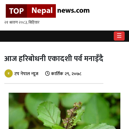
गृहपृष्ठ
राष्ट्रिय
☰
राजनीति
अर्थ
आज हरिबोधनी एकादशी पर्व मनाइँदै
खेलकुद
टप नेपाल न्यूज
कार्तिक २९, २०७८
विश्व
बिचार
/
अन्तर्वाता
मनोरन्जन