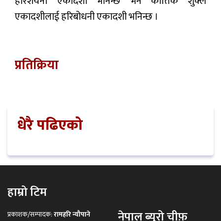
हरिशयनी एकादशी भनिन्छ भने कात्तिक शुक्ल
एकादशीलाई हरिबोधनी एकादशी भनिन्छ ।
प्रतिक्रिया
धेरै पढिएको
हाम्रो टिम
नेपाल ब्युरो चीफ़
प्रकाशक/सम्पादक:
रामहरि न्यौपाने