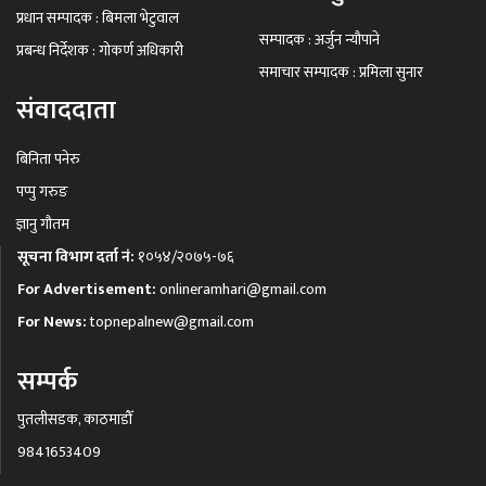
प्रधान सम्पादक : बिमला भेटुवाल
सम्पादक : अर्जुन न्यौपाने
प्रबन्ध निर्देशक : गोकर्ण अधिकारी
समाचार सम्पादक : प्रमिला सुनार
संवाददाता
बिनिता पनेरु
पप्पु गरुङ
ज्ञानु गौतम
सूचना विभाग दर्ता नं:
१०५४/२०७५-७६
For Advertisement:
onlineramhari@gmail.com
For News:
topnepalnew@gmail.com
सम्पर्क
पुतलीसडक, काठमाडौँ
9841653409