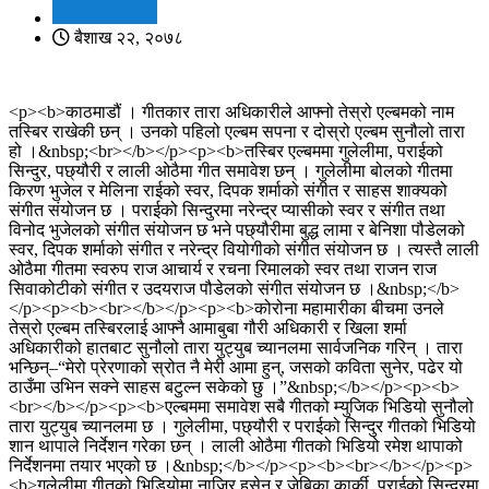
बैशाख २२, २०७८
<p><b>काठमाडौं । गीतकार तारा अधिकारीले आफ्नो तेस्रो एल्बमको नाम
तस्बिर राखेकी छन् । उनको पहिलो एल्बम सपना र दोस्रो एल्बम सुनौलो तारा
हो ।&nbsp;<br></b></p><p><b>तस्बिर एल्बममा गुलेलीमा, पराईको
सिन्दुर, पछ्यौरी र लाली ओठैमा गीत समावेश छन् । गुलेलीमा बोलको गीतमा
किरण भुजेल र मेलिना राईको स्वर, दिपक शर्माको संगीत र साहस शाक्यको
संगीत संयोजन छ । पराईको सिन्दुरमा नरेन्द्र प्यासीको स्वर र संगीत तथा
विनोद भुजेलको संगीत संयोजन छ भने पछ्यौरीमा बुद्ध लामा र बेनिशा पौडेलको
स्वर, दिपक शर्माको संगीत र नरेन्द्र वियोगीको संगीत संयोजन छ । त्यस्तै लाली
ओठैमा गीतमा स्वरुप राज आचार्य र रचना रिमालको स्वर तथा राजन राज
सिवाकोटीको संगीत र उदयराज पौडेलको संगीत संयोजन छ ।&nbsp;</b>
</p><p><b><br></b></p><p><b>कोरोना महामारीका बीचमा उनले
तेस्रो एल्बम तस्बिरलाई आफ्नै आमाबुबा गौरी अधिकारी र खिला शर्मा
अधिकारीको हातबाट सुनौलो तारा युट्युब च्यानलमा सार्वजनिक गरिन् । तारा
भन्छिन्–“मेरो प्रेरणाको स्रोत नै मेरी आमा हुन्, जसको कविता सुनेर, पढेर यो
ठाउँमा उभिन सक्ने साहस बटुल्न सकेको छु ।”&nbsp;</b></p><p><b>
<br></b></p><p><b>एल्बममा समावेश सबै गीतको म्युजिक भिडियो सुनौलो
तारा युट्युब च्यानलमा छ । गुलेलीमा, पछ्यौरी र पराईको सिन्दुर गीतको भिडियो
शान थापाले निर्देशन गरेका छन् । लाली ओठैमा गीतको भिडियो रमेश थापाको
निर्देशनमा तयार भएको छ ।&nbsp;</b></p><p><b><br></b></p><p>
<b>गुलेलीमा गीतको भिडियोमा नाजिर हुसेन र जेबिका कार्की, पराईको सिन्दुरमा