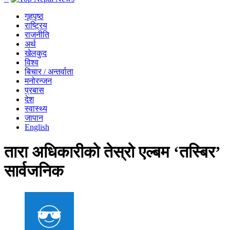
गृहपृष्ठ
राष्ट्रिय
राजनीति
अर्थ
खेलकुद
विश्व
बिचार / अन्तर्वाता
मनोरन्जन
प्रबास
देश
स्वास्थ्य
जापान
English
तारा अधिकारीको तेस्रो एल्बम ‘तस्बिर’
सार्वजनिक