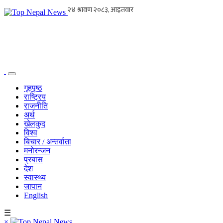
गृहपृष्ठ
राष्ट्रिय
राजनीति
अर्थ
खेलकुद
विश्व
बिचार / अन्तर्वाता
मनोरन्जन
प्रबास
देश
स्वास्थ्य
जापान
English
☰
×