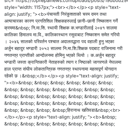
src="https://topnepalnews.comuploads/posts/19db0b2
style="width: 1157px;"><br></b></p><p style="text-
align: justify; "><b>पंचायती निरंकुशताको चरम दमन तथा
अत्याचारका कारण प्रगतिशिल शिक्षकहरुलाई छानी–छानी निष्काशन गर्ने
क्रममा&nbsp; नि.मा.शि. स्थायी शिक्षक क.भण्डारीलाई २०४१ सालमा
कालिका हिमालय मा.वि., कालिकास्थान रसुवाबाट निष्काशन समेत गरियो
। २०४६ सालको परिवर्तन पश्चात अदालतद्धारा पद वहाली हुनु भएका
अर्जुन बहादुर भण्डारी २०५२ सालमा नि.मा.शि.शिक्षक पदबाट राजिनामा गरी
गणतन्त्र प्राप्तीको आन्दोलनमा होमिनु भएको थियो । क.अर्जुन बहादुर
भण्डारी जस्ता क्रान्तिकारी नेताहरुको त्याग र निष्ठाको जागरणले नेपालमा
हाल प्राप्त संघीय लोकतान्त्रिक गणतन्त्र स्थापनामा महत्वपूर्ण योगदान
रहेको छ ।&nbsp;</b></p><p style="text-align: justify;
"><b>&nbsp; &nbsp; &nbsp; &nbsp; &nbsp; &nbsp;
&nbsp; &nbsp; &nbsp; &nbsp; &nbsp; &nbsp; &nbsp;
&nbsp; &nbsp; &nbsp; &nbsp; &nbsp; &nbsp; &nbsp;
&nbsp; &nbsp; &nbsp; &nbsp; &nbsp; &nbsp; &nbsp;
&nbsp; &nbsp; &nbsp; &nbsp;हिरानाथ खतिवडा&nbsp;<br>
</b></p><p style="text-align: justify; "><b>&nbsp;
&nbsp; &nbsp; &nbsp; &nbsp; &nbsp; &nbsp; &nbsp;