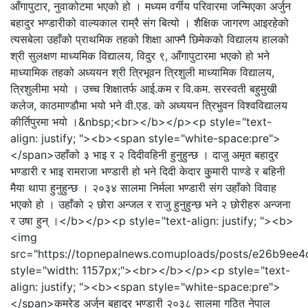
आँगापुटार, नुवाकोटमा भएको हो । मध्यम वर्गीय परिवारमा जन्मिएका अर्जुन
बहादुर भण्डारीको वाल्यकाल राम्रै संग बित्यो । शैक्षिक जागरण आइरहेको
त्यसबेला उहाँको प्राथमिक तहको शिक्षा आफ्नै छिमेकको विद्यालय हालको
श्री सुलक्षण माध्यमिक विद्यालय, विदुर ९, आँगापुटारमा भएको हो भने
माध्यामिक तहको अध्ययन श्री त्रिभूवन त्रिशुली माध्यामिक विद्यालय,
त्रिशुलीमा भयो । उच्च शिक्षातर्फ आई.कम र वि.कम. सरस्वती बहुमुखी
कलेज, काठमाण्डौमा भयो भने वी.एड. को अध्ययन त्रिभुवन विश्वविद्यालय
कीर्तिपुरमा भयो ।&nbsp;<br></b></p><p style="text-
align: justify; "><b><span style="white-space:pre">
</span>उहाँको ३ भाइ र २ दिदीवहिनी हुनुहुन्छ । दाजु अमृत बहादुर
भण्डारी र भाइ रामराजा भण्डारी हो भने दिदी केदार कुुमारी पाण्डे र बहिनी
मैया थापा हुनुहुन्छ । २०३४ सालमा निर्मला भण्डारी संग उहाँको विवाह
भएको हो । उहाँको २ छोरा अन्जल र राजु हुनुहुन्छ भने २ छोरीहरु अन्जना
र उषा हुन् ।</b></p><p style="text-align: justify; "><b>
<img
src="https://topnepalnews.comuploads/posts/e26b9ee
style="width: 1157px;"><br></b></p><p style="text-
align: justify; "><b><span style="white-space:pre">
</span>कमरेड अर्जुन बहादुर भण्डारी २०३८ सालमा गठित नेपाल