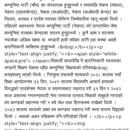
कम्युनिष्ट पार्टी (चौम) का संस्थापक हुनुहुन्थ्यो र त्यसपछि नेकपा (मशाल),
नेकपा (एकताकेन्द्र), नेकपा (माओवादी), नेकपा (माओवादी केन्द्र) का
जिल्ला, अञ्चल र प्रदेश स्तरका विभिन्न जिम्मेवारीमा रहनु भएको थियो ।
पछिल्लो अवस्थामा नेपाल कम्युनिष्ट पार्टी (नेकपा) को प्रस्तावित जेष्ठ
कम्युनिष्ट मञ्चका केन्द्रका सदस्य हुनुहुन्थ्यो । कुनै आश र त्रासमा
नफसेका अडिक खम्वा क. भण्डारी हामी सवैका लागि एक सच्चा अदर्श
क्रान्तिकारी व्यक्तित्व हुनुहुन्थ्यो ।&nbsp;</b></p><p
style="text-align: justify; "><b><span style="white-
space:pre"> </span>विद्यार्थी कालदेखि नै क्रान्तिकारी स्वभावका
भण्डारी शिक्षण पेशामा रहँदा कम्युनिष्ट शिक्षकको परिचय&nbsp;
बनाइसक्नु भएको थियो । निरंकुश पंचायती शासकले २०२८ सालमा नयाँ
शिक्षा आन्दोलनमा ३३ दिन, २०४१ सालमा मित्रमणि आचार्य हत्याको
विरुद्धको प्रदर्शनमा नेपाल ल क्याम्पसबाट पक्राउ परी ३१ दिन र २०४२
साल असारमा गणतन्त्रवादी नेता रामराजा प्रसाद सिंहको समुहले गराएको
वम काण्डको बहानामा गरी १ वर्ष जेल तथा हिरासतमा राखेको थियो ।
२०४२ सालमा सालको उक्त वम काण्डमा पक्राउ गरी चरम यातना दिइएको
थियो । जसको असर पछिसम्म पनि परिरहेको थियो । </b></p><p
style="text-align: justify; "><b><img