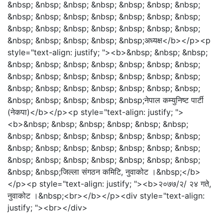
&nbsp; &nbsp; &nbsp; &nbsp; &nbsp; &nbsp; &nbsp;
&nbsp; &nbsp; &nbsp; &nbsp; &nbsp; &nbsp; &nbsp;
&nbsp; &nbsp; &nbsp; &nbsp; &nbsp; &nbsp; &nbsp;
&nbsp; &nbsp; &nbsp; &nbsp; &nbsp;अध्यक्ष</b></p><p
style="text-align: justify; "><b>&nbsp; &nbsp; &nbsp;
&nbsp; &nbsp; &nbsp; &nbsp; &nbsp; &nbsp; &nbsp;
&nbsp; &nbsp; &nbsp; &nbsp; &nbsp; &nbsp; &nbsp;
&nbsp; &nbsp; &nbsp; &nbsp; &nbsp; &nbsp; &nbsp;
&nbsp; &nbsp; &nbsp; &nbsp; &nbsp;नेपाल कम्युनिष्ट पार्टी
(नेकपा)</b></p><p style="text-align: justify; ">
<b>&nbsp; &nbsp; &nbsp; &nbsp; &nbsp; &nbsp;
&nbsp; &nbsp; &nbsp; &nbsp; &nbsp; &nbsp; &nbsp;
&nbsp; &nbsp; &nbsp; &nbsp; &nbsp; &nbsp; &nbsp;
&nbsp; &nbsp; &nbsp; &nbsp; &nbsp; &nbsp; &nbsp;
&nbsp; &nbsp;जिल्ला संगठन कमिटि, नुवाकोट ।&nbsp;</b>
</p><p style="text-align: justify; "><b>२०७७/२/ २४ गते,
नुवाकोट ।&nbsp;<br></b></p><div style="text-align:
justify; "><br></div>