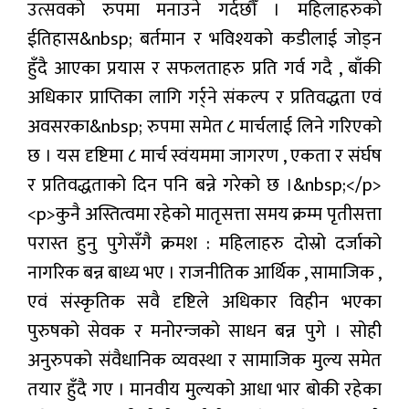
उत्सवको रुपमा मनाउने गर्दछौँ । महिलाहरुको
प्रबास
ईतिहास&nbsp; बर्तमान र भविश्यको कडीलाई जोड्न
देश
हुँदै आएका प्रयास र सफलताहरु प्रति गर्व गदै , बाँकी
अधिकार प्राप्तिका लागि गर्र्ने संकल्प र प्रतिवद्धता एवं
स्वास्थ्य
अवसरका&nbsp; रुपमा समेत ८ मार्चलाई लिने गरिएको
जापान
छ । यस दृष्टिमा ८ मार्च स्वंयममा जागरण , एकता र संर्घष
र प्रतिवद्धताको दिन पनि बन्ने गरेको छ ।&nbsp;</p>
English
<p>कुनै अस्तित्वमा रहेको मातृसत्ता समय क्रम्म पृतीसत्ता
परास्त हुनु पुगेसँगै क्रमश : महिलाहरु दोस्रो दर्जाको
नागरिक बन्न बाध्य भए । राजनीतिक आर्थिक , सामाजिक ,
एवं संस्कृतिक सवै दृष्टिले अधिकार विहीन भएका
पुरुषको सेवक र मनोरन्जको साधन बन्न पुगे । सोही
अनुरुपको संवैधानिक व्यवस्था र सामाजिक मुल्य समेत
तयार हुँदै गए । मानवीय मुल्यको आधा भार बोकी रहेका