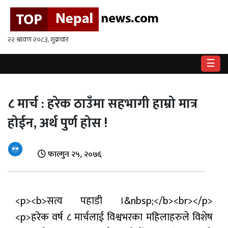
गृहपृष्ठ
राष्ट्रिय
☰
राजनीति
अर्थ
८ मार्च : हरेक ठाउँमा सहभागी हाम्रो मात्र
होईन, अर्थ पुर्ण होस !
खेलकुद
विश्व
फाल्गुन २५, २०७६
बिचार
/
अन्तर्वाता
<p><b>सत्य पहाडी ।&nbsp;</b><br></p>
मनोरन्जन
<p>हरेक वर्ष ८ मार्चलाई विश्वभरका महिलाहरुले विशेष