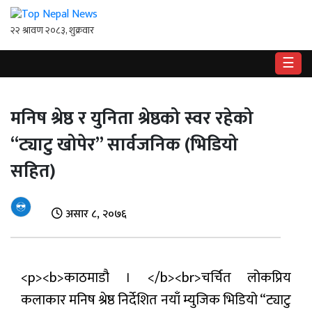
☰
गृहपृष्ठ
मनिष श्रेष्ठ र युनिता श्रेष्ठको स्वर रहेको
राष्ट्रिय
“ट्याटु खोपेर” सार्वजनिक (भिडियो
राजनीति
सहित)
अर्थ
खेलकुद
असार ८, २०७६
विश्व
<p><b>काठमाडौ । </b><br>चर्चित लोकप्रिय
बिचार
/
कलाकार मनिष श्रेष्ठ निर्देशित नयाँ म्युजिक भिडियो “ट्याटु
अन्तर्वाता