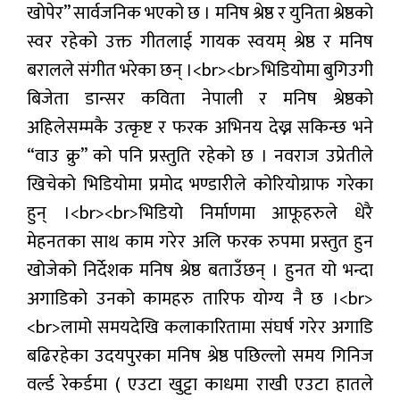
खोपेर” सार्वजनिक भएको छ । मनिष श्रेष्ठ र युनिता श्रेष्ठको
मनोरन्जन
स्वर रहेको उक्त गीतलाई गायक स्वयम् श्रेष्ठ र मनिष
बरालले संगीत भरेका छन् ।<br><br>भिडियोमा बुगिउगी
प्रबास
बिजेता डान्सर कविता नेपाली र मनिष श्रेष्ठको
देश
अहिलेसम्मकै उत्कृष्ट र फरक अभिनय देख्न सकिन्छ भने
“वाउ क्रु” को पनि प्रस्तुति रहेको छ । नवराज उप्रेतीले
स्वास्थ्य
खिचेको भिडियोमा प्रमोद भण्डारीले कोरियोग्राफ गरेका
जापान
हुन् ।<br><br>भिडियो निर्माणमा आफूहरुले धेरै
मेहनतका साथ काम गरेर अलि फरक रुपमा प्रस्तुत हुन
English
खोजेको निर्देशक मनिष श्रेष्ठ बताउँछन् । हुनत यो भन्दा
अगाडिको उनको कामहरु तारिफ योग्य नै छ ।<br>
<br>लामो समयदेखि कलाकारितामा संघर्ष गरेर अगाडि
बढिरहेका उदयपुरका मनिष श्रेष्ठ पछिल्लो समय गिनिज
वर्ल्ड रेकर्डमा ( एउटा खुट्टा काधमा राखी एउटा हातले