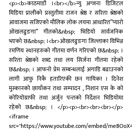
<p><b>काठमाडौ ।<br></b>न्यु अन्जना डिजिटल
मनोरन्जन
मिडिया प्रालीको प्रस्तुतीमा राजन श्रेष्ठ र सरिता श्रेष्ठको
आवाजमा सजिएको मौलिक लोक लयमा आधारित”प्यारो
प्रबास
ओखलढुङगा” गीतको&nbsp; भिडियो सार्वजनिक
देश
भएको छ&nbsp; ।<br>ओखलढुङगा जिल्लाका विभिन्न
रमणिय स्थानहरुको गीतमा वर्णन गरिएको छ&nbsp; ।
स्वास्थ्य
सरिता श्रेष्ठको शब्द तथा लय सिर्जना गीतमा रहेको
जापान
छ&nbsp; । आफनो प्रेम सम्बन्धलाई अगाडि बढाउनको
लागी आफु निकै हतारिएकी छन गायिका । दिनेश
English
मुस्कानको छायाँकन तथा सम्पादन , निशान एस के को
कोरियोग्राफी तथा अर्जुन पन्तको निर्देशन भिडियोमा
रहेको छ&nbsp; । </p><p><br><br><br></p>
<iframe
src="https://www.youtube.com/embed/meBOoX