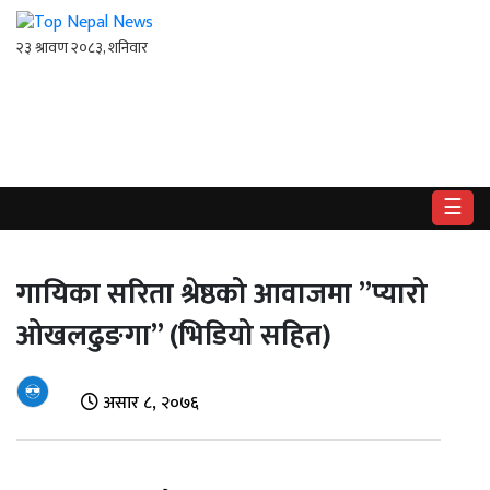
गृहपृष्ठ
राष्ट्रिय
☰
राजनीति
अर्थ
गायिका सरिता श्रेष्ठको आवाजमा ”प्यारो
ओखलढुङगा” (भिडियो सहित)
खेलकुद
विश्व
असार ८, २०७६
बिचार
/
अन्तर्वाता