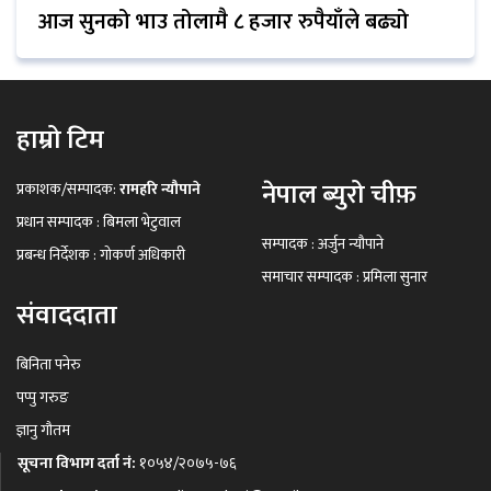
आज सुनको भाउ तोलामै ८ हजार रुपैयाँले बढ्यो
हाम्रो टिम
नेपाल ब्युरो चीफ़
प्रकाशक/सम्पादक:
रामहरि न्यौपाने
प्रधान सम्पादक : बिमला भेटुवाल
सम्पादक : अर्जुन न्यौपाने
प्रबन्ध निर्देशक : गोकर्ण अधिकारी
समाचार सम्पादक : प्रमिला सुनार
संवाददाता
बिनिता पनेरु
पप्पु गरुङ
ज्ञानु गौतम
सूचना विभाग दर्ता नं:
१०५४/२०७५-७६