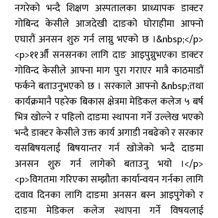
नगरेको भन्दै शिक्षण अस्पतालका प्राध्यापक डाक्टर
प्रबास
गोबिन्द केसीले आजदेखी दाङको घोराहीमा आफ्नो
देश
एघारौं अनसन शुरु गर्न लाग्नु भएको छ ।&nbsp;</p>
<p>११औँ सनसनका लागि दाङ आइपुग्नुभएका डाक्टर
स्वास्थ्य
गोविन्द केसीले आफ्ना माग पुरा गराएर मात्रै काठमाडौं
जापान
फर्कने बताउनुभएको छ । सरकाले आफ्नो &nbsp;तथा
English
कार्यक्रमानै पहरेक बिकास क्षेत्रमा मेडिकल कलेज ५ बर्ष
भित्र खोल्ने र पहिलो दाङमा स्थापना गर्ने उल्लेख भएको
भन्दै डाक्टर केसीले उक्त कार्य अगाडी नबढेको र सरकार
यसबिषयलाई बिषयान्तर गर्न खोजेको भन्दै दाङमा
अनसन शुरु गर्न लागेको बताउनु भयो ।</p>
<p>विगतमा गरिएका सम्झौता कार्यान्वयन गर्नका लागि
दवाव दिनका लागि दाङमा अनसन बस्न आइपुगेको र
दाङमा मेडिकल कलेज स्थापना गर्ने विषयलाई