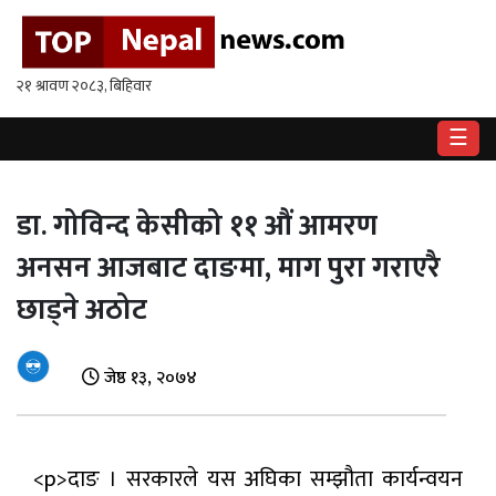
गृहपृष्ठ
राष्ट्रिय
☰
राजनीति
अर्थ
डा. गोविन्द केसीको ११ औं आमरण
अनसन आजबाट दाङमा, माग पुरा गराएरै
खेलकुद
छाड्ने अठोट
विश्व
बिचार
जेष्ठ १३, २०७४
/
अन्तर्वाता
मनोरन्जन
<p>दाङ । सरकारले यस अघिका सम्झौता कार्यन्वयन