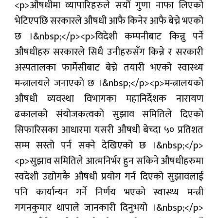
प्रबास
देश
स्वास्थ्य
जापान
English